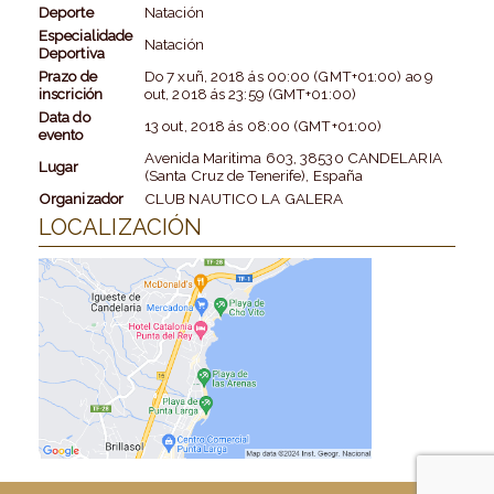
Deporte
Natación
Especialidade
Natación
Deportiva
Prazo de
Do
7 xuñ, 2018
ás
00:00 (GMT+01:00)
ao
9
inscrición
out, 2018
ás
23:59 (GMT+01:00)
Data do
13 out, 2018
ás
08:00 (GMT+01:00)
evento
Avenida Maritima 603, 38530 CANDELARIA
Lugar
(Santa Cruz de Tenerife), España
Organizador
CLUB NAUTICO LA GALERA
LOCALIZACIÓN