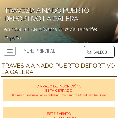
TRAVESIA A NADO PUERTO
DEPORTIVO LA GALERA
en CANDELARIA (Santa Cruz de Tenerife),
España
';
MENÚ PRINCIPAL
GALEGO
TRAVESIA A NADO PUERTO DEPORTIVO
LA GALERA
O PRAZO DE INSCRICIÓNS
ESTÁ CERRADO
O prazo de inscrición ao evento finalizou o martes 09 outubro 2018 23:59
ESTE EVENTO
YA FOI CELEBRADO