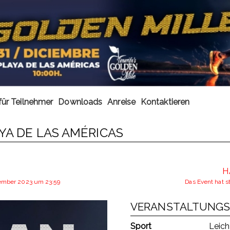
für Teilnehmer
Downloads
Anreise
Kontaktieren
AYA DE LAS AMÉRICAS
H
zember 2023 um 23:59
Das Event hat 
VERANSTALTUNGS
Sport
Leich