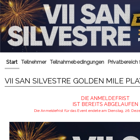
Start
Teilnehmer
Teilnahmebedingungen
Privatbereich 
VII SAN SILVESTRE GOLDEN MILE PL
DIE ANMELDEFRIST
IST BEREITS ABGELAUFEN
Die Anmeldefrist für das Event endete am Dienstag, 26. De