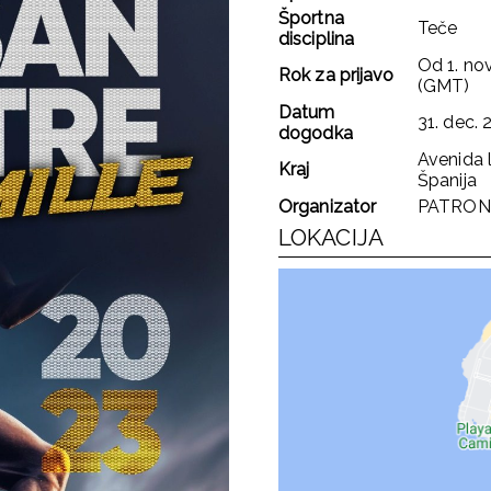
Športna
Teče
disciplina
Od
1. no
Rok za prijavo
(GMT)
Datum
31. dec. 
dogodka
Avenida 
Kraj
Španija
Organizator
PATRON
LOKACIJA