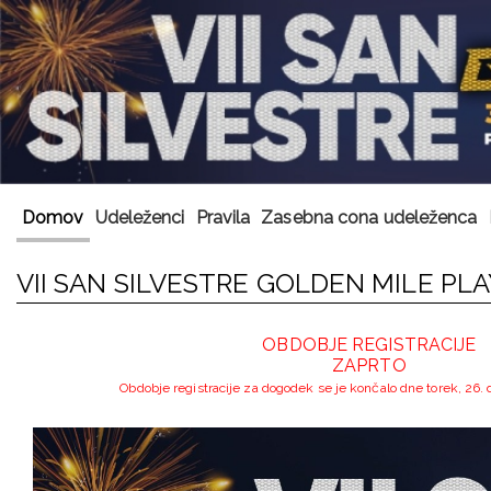
Domov
Udeleženci
Pravila
Zasebna cona udeleženca
VII SAN SILVESTRE GOLDEN MILE PL
OBDOBJE REGISTRACIJE
ZAPRTO
Obdobje registracije za dogodek se je končalo dne torek, 26