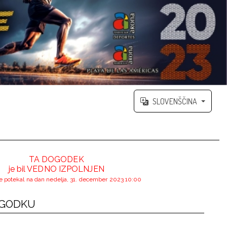
SLOVENŠČINA
TA DOGODEK
je bil VEDNO IZPOLNJEN
e potekal na dan nedelja, 31. december 2023 10:00
OGODKU