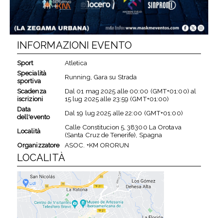
INFORMAZIONI EVENTO
Sport
Atletica
Specialità
Running, Gara su Strada
sportiva
Scadenza
Dal
01 mag 2025
alle
00:00 (GMT+01:00)
al
iscrizioni
15 lug 2025
alle
23:59 (GMT+01:00)
Data
Dal
19 lug 2025
alle
22:00 (GMT+01:00)
dell'evento
Calle Constitucion 5, 38300 La Orotava
Località
(Santa Cruz de Tenerife), Spagna
Organizzatore
ASOC. +KM ORORUN
LOCALITÀ