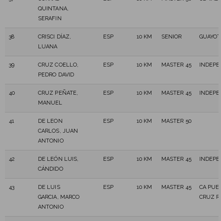
QUINTANA,
SERAFIN
38
CRISCI DÍAZ,
ESP
10 KM
SENIOR
GUAYOT
LUANA
39
CRUZ COELLO,
ESP
10 KM
MASTER 45
INDEPE
PEDRO DAVID
40
CRUZ PEÑATE,
ESP
10 KM
MASTER 45
INDEPE
MANUEL
41
DE LEON
ESP
10 KM
MASTER 50
CARLOS, JUAN
ANTONIO
42
DE LEÓN LUIS,
ESP
10 KM
MASTER 45
INDEPE
CÁNDIDO
43
DE LUIS
ESP
10 KM
MASTER 45
CA PUE
GARCIA, MARCO
CRUZ R
ANTONIO