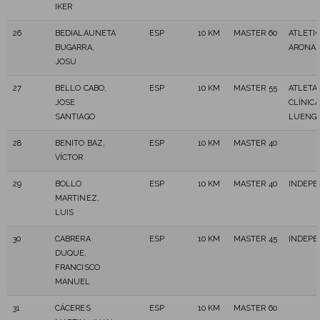
IKER
26
BEDIALAUNETA
ESP
10 KM
MASTER 60
ATLETI
BUGARRA,
ARONA
JOSU
27
BELLO CABO,
ESP
10 KM
MASTER 55
ATLETA
JOSE
CLÍNICA
SANTIAGO
LUENG
28
BENITO BAZ,
ESP
10 KM
MASTER 40
VÍCTOR
29
BOLLO
ESP
10 KM
MASTER 40
INDEPE
MARTINEZ,
LUIS
30
CABRERA
ESP
10 KM
MASTER 45
INDEPE
DUQUE,
FRANCISCO
MANUEL
31
CÁCERES
ESP
10 KM
MASTER 60