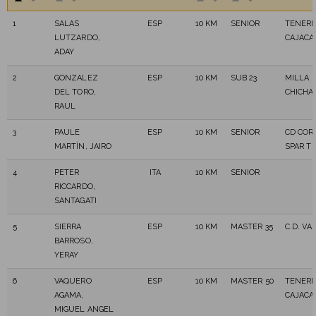
1
SALAS
ESP
10 KM
SENIOR
TENERI
LUTZARDO,
CAJACA
ADAY
2
GONZALEZ
ESP
10 KM
SUB 23
MILLA
DEL TORO,
CHICHA
RAUL
3
PAULE
ESP
10 KM
SENIOR
CD COR
MARTÍN, JAIRO
SPAR T
4
PETER
ITA
10 KM
SENIOR
RICCARDO,
SANTAGATI
5
SIERRA
ESP
10 KM
MASTER 35
C.D. VA
BARROSO,
YERAY
6
VAQUERO
ESP
10 KM
MASTER 50
TENERI
AGAMA,
CAJACA
MIGUEL ANGEL