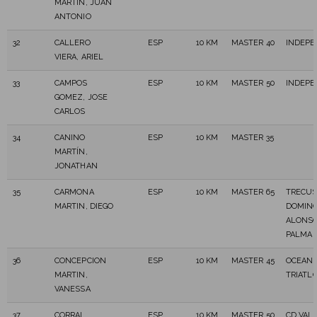
MARTIN, JUAN
ANTONIO
32
CALLERO
ESP
10 KM
MASTER 40
INDEPE
VIERA, ARIEL
33
CAMPOS
ESP
10 KM
MASTER 50
INDEPE
GOMEZ, JOSE
CARLOS
34
CANINO
ESP
10 KM
MASTER 35
MARTÍN,
JONATHAN
35
CARMONA
ESP
10 KM
MASTER 65
TRECU
MARTIN, DIEGO
DOMIN
ALONSO
PALMA
36
CONCEPCION
ESP
10 KM
MASTER 45
OCEAN
MARTIN,
TRIATL
VANESSA
37
CORRAL
ESP
10 KM
MASTER 50
CD VAL