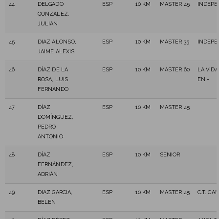
44
DELGADO
ESP
10 KM
MASTER 45
INDEPE
GONZALEZ,
JULIAN
45
DIAZ ALONSO,
ESP
10 KM
MASTER 35
INDEPE
JAIME ALEXIS
46
DÍAZ DE LA
ESP
10 KM
MASTER 60
LA VIDA
ROSA, LUIS
EN +
FERNANDO
47
DÍAZ
ESP
10 KM
MASTER 45
DOMÍNGUEZ,
PEDRO
ANTONIO
48
DÍAZ
ESP
10 KM
SENIOR
FERNÁNDEZ,
ADRIÁN
49
DIAZ GARCIA,
ESP
10 KM
MASTER 45
C.T. C
BELEN