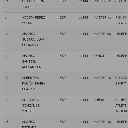
12
DE LUIS LEON,
ESP
10 KM
MASTER 40
CD TRA
JOSUE
13
ACOSTA PEREZ,
ESP
10 KM
MASTER 35
PICHÓN
SONIA
PROYEC
14
AFONSO
ESP
10 KM
MASTER 60
INDEPE
GUERRA, JUAN
EDUARDO
15
AFONSO
ESP
10 KM
SENIOR
INDEPE
SANTOS,
ALESANDER
16
ALBERTOS
ESP
10 KM
MASTER 50
CD COR
FARIÑA, MARÍA
SPAR T
BEATRIZ
17
AL-JAOUNI
ESP
10 KM
SUB 18
CLUB D
GONZÁLEZ,
ATLETI
YOUSEF
AGUER
18
ALONSO
ESP
10 KM
MASTER 40
INDEPE
ESTÉVEZ,