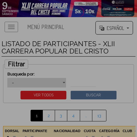
MENÚ PRINCIPAL
ESPAÑOL
LISTADO DE PARTICIPANTES - XLII
CARRERA POPULAR DEL CRISTO
Filtrar
Busqueda por:
1
2
3
4
…
13
DORSAL
PARTICIPANTE
NACIONALIDAD
CUOTA
CATEGORÍA
CLUB