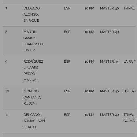
7
DELGADO
ESP
10 KM
MASTER 40
TRIVAL
ALONSO,
ENRIQUE
8
MARTÍN
ESP
10 KM
MASTER 40
GAMEZ,
FRANCISCO
JAVIER
9
RODRÍGUEZ
ESP
10 KM
MASTER 35
JAIRA T
LINARES,
PEDRO
MANUEL
10
MORENO
ESP
10 KM
MASTER 40
BIKILA 
CANTANO,
RUBEN
11
DELGADO
ESP
10 KM
MASTER 40
TRIVAL
ARMAS, IVÁN
GÜIMAR
ELADIO