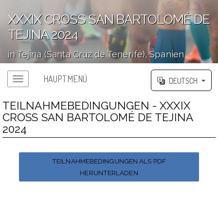
XXXIX CROSS SAN BARTOLOMÉ DE
TEJINA 2024
in Tejina (Santa Cruz de Tenerife), Spanien
';
HAUPTMENÜ
DEUTSCH
TEILNAHMEBEDINGUNGEN - XXXIX
CROSS SAN BARTOLOMÉ DE TEJINA
2024
TEILNAHMEBEDINGUNGEN ALS PDF
HERUNTERLADEN