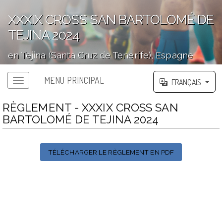
XXXIX CROSS SAN BARTOLOMÉ DE
TEJINA 2024
en Tejina (Santa Cruz de Tenerife), Espagne
';
MENU PRINCIPAL
FRANÇAIS
RÈGLEMENT - XXXIX CROSS SAN
BARTOLOMÉ DE TEJINA 2024
TÉLÉCHARGER LE RÈGLEMENT EN PDF