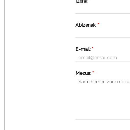
Izena:
*
Abizenak:
*
E-mail:
*
Mezua:
*