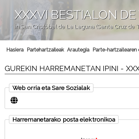
XXXVI BESTIALON DE 
in San Cristóbal de La Laguna (Santa Cruz de T
';
Hasiera
Partehartzaileak
Arautegia
Parte-hartzailearen
GUREKIN HARREMANETAN IPINI - XXX
Web orria eta Sare Sozialak
Harremanetarako posta elektronikoa