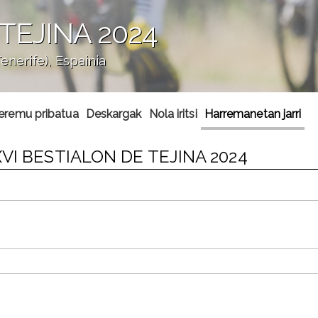
TEJINA 2024
enerife), Espainia
 eremu pribatua
Deskargak
Nola iritsi
Harremanetan jarri
VI BESTIALON DE TEJINA 2024