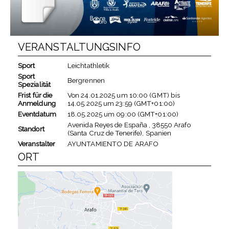
VERANSTALTUNGSINFO
Sport
Leichtathletik
Sport
Bergrennen
Spezialität
Frist für die
Von
24.01.2025
um
10:00 (GMT)
bis
Anmeldung
14.05.2025
um
23:59 (GMT+01:00)
Eventdatum
18.05.2025
um
09:00 (GMT+01:00)
Avenida Reyes de España , 38550 Arafo
Standort
(Santa Cruz de Tenerife), Spanien
Veranstalter
AYUNTAMIENTO DE ARAFO
ORT