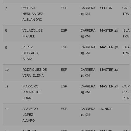
7
MOLINA
ESP
CARRERA
SENIOR
CALC
HERNÁNDEZ,
19 KM
TRAI
ALEJANDRO
8
VELAZQUEZ,
ESP
CARRERA
MASTER 40
ISLA
MIGUEL
19 KM
TRAI
9
PEREZ
ESP
CARRERA
MASTER 50
LAG
DELGADO,
19 KM
TRAI
SILVIA
10
RODRIGUEZ DE
ESP
CARRERA
MASTER 40
VERA, ELENA
19 KM
11
MARRERO
ESP
CARRERA
MASTER 50
CA P
RODRIGUEZ,
19 KM
CRU
JUANI
REAL
12
ACEVEDO
ESP
CARRERA
JUNIOR
LOPEZ,
19 KM
ALVARO