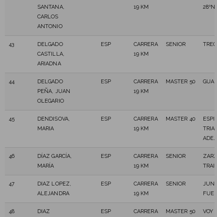
SANTANA,
19 KM
28ºN
CARLOS
ANTONIO
43
DELGADO
ESP
CARRERA
SENIOR
TRE
CASTILLA,
19 KM
ARIADNA
44
DELGADO
ESP
CARRERA
MASTER 50
GUA
PEÑA, JUAN
19 KM
OLEGARIO
45
DENDISOVA,
ESP
CARRERA
MASTER 40
ESPI
MARIA
19 KM
TRIA
ADEJ
46
DÍAZ GARCÍA,
ESP
CARRERA
SENIOR
ZAR
MARÍA
19 KM
TRAI
47
DIAZ LOPEZ,
ESP
CARRERA
SENIOR
JUN
ALEJANDRA
19 KM
FUE
48
DIAZ
ESP
CARRERA
MASTER 50
VOY 