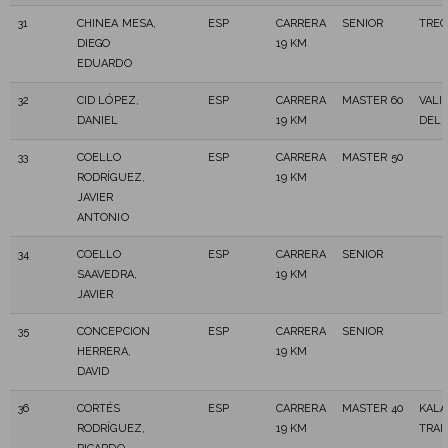
31
CHINEA MESA,
ESP
CARRERA
SENIOR
TRE
DIEGO
19 KM
EDUARDO
32
CID LÓPEZ,
ESP
CARRERA
MASTER 60
VALI
DANIEL
19 KM
DEL 
33
COELLO
ESP
CARRERA
MASTER 50
RODRÍGUEZ,
19 KM
JAVIER
ANTONIO
34
COELLO
ESP
CARRERA
SENIOR
SAAVEDRA,
19 KM
JAVIER
35
CONCEPCION
ESP
CARRERA
SENIOR
HERRERA,
19 KM
DAVID
36
CORTÉS
ESP
CARRERA
MASTER 40
KAL
RODRÍGUEZ,
19 KM
TRAI