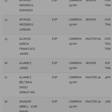
13
AFONSO
ESP
CARRERA
SENIOR
CHAT
MEDEROS,
19 KM
TRAI
DOMINGO
14
AFONSO
ESP
CARRERA
SENIOR
CHAT
MEDEROS,
19 KM
TRAI
JORDAN
15
ALONSO
ESP
CARRERA
MASTER 60
COYO
GARCÍA,
19 KM
TENE
FRANCISCO
TRAI
JAVIER
16
ALVAREZ,
ESP
CARRERA
SENIOR
VOY 
JORGE
19 KM
TRAI
17
ÁLVAREZ
ESP
CARRERA
MASTER 50
4EME
BELTRÁN,
19 KM
DIEGO
SEBASTIAN
18
AMADOR
ESP
CARRERA
MASTER 50
JARI
ABREU, JOSÉ
19 KM
RAFAEL