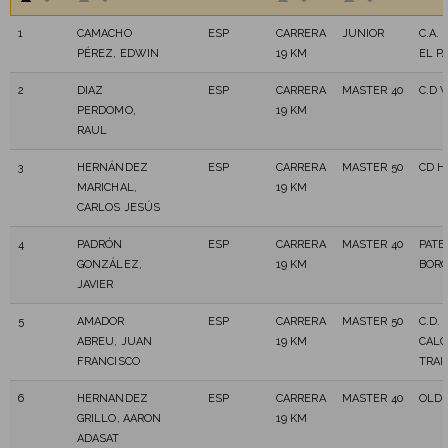
1
CAMACHO
ESP
CARRERA
JUNIOR
C.A. 
PÉREZ, EDWIN
19 KM
EL P
2
DIAZ
ESP
CARRERA
MASTER 40
C.D 
PERDOMO,
19 KM
RAUL
3
HERNÁNDEZ
ESP
CARRERA
MASTER 50
CD H
MARICHAL,
19 KM
CARLOS JESÚS
4
PADRÓN
ESP
CARRERA
MASTER 40
PATE
GONZÁLEZ,
19 KM
BOR
JAVIER
5
AMADOR
ESP
CARRERA
MASTER 50
C.D.
ABREU, JUAN
19 KM
CAL
FRANCISCO
TRAI
6
HERNANDEZ
ESP
CARRERA
MASTER 40
OLD 
GRILLO, AARON
19 KM
ADASAT