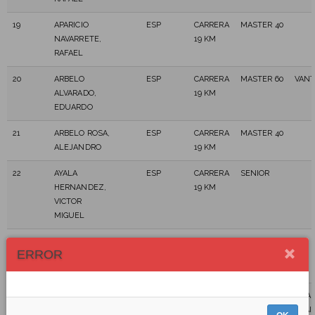
19
APARICIO
ESP
CARRERA
MASTER 40
NAVARRETE,
19 KM
RAFAEL
20
ARBELO
ESP
CARRERA
MASTER 60
VANT
ALVARADO,
19 KM
EDUARDO
21
ARBELO ROSA,
ESP
CARRERA
MASTER 40
ALEJANDRO
19 KM
22
AYALA
ESP
CARRERA
SENIOR
HERNANDEZ,
19 KM
VICTOR
MIGUEL
23
AYRA
ESP
CARRERA
SENIOR
ERROR
PLASENCIA,
19 KM
JESSEL
24
BÁEZ ACOSTA,
ESP
CARRERA
MASTER 40
GUA
AIRAM
19 KM
TRAI