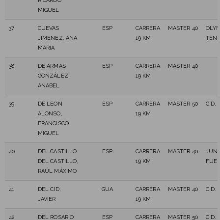
RICARDO
MIGUEL
37
CUEVAS
ESP
CARRERA
MASTER 40
OLYM
JIMENEZ, ANA
19 KM
TENE
MARIA
38
DE ARMAS
ESP
CARRERA
MASTER 40
GONZÁLEZ,
19 KM
ANABEL
39
DE LEON
ESP
CARRERA
MASTER 50
C.D.
ALONSO,
19 KM
FRANCISCO
MIGUEL
40
DEL CASTILLO
ESP
CARRERA
MASTER 40
JUN
DEL CASTILLO,
19 KM
FUE
RAÚL MÁXIMO
41
DEL CID,
GUA
CARRERA
MASTER 40
C.D.
JAVIER
19 KM
42
DEL ROSARIO
ESP
CARRERA
MASTER 50
C.D.