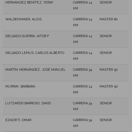
HERNÁNDEZ BENÍTEZ, YERAY
CARRERA 14
SENIOR
KM
WALDENMAIER, ALOIS
CARRERA 14
MASTER 60
KM
DELGADO GUERRA, AITOR F
CARRERA 14
SENIOR
KM
DELGADO LEMUS, CARLOS ALBERTO
CARRERA 14
SENIOR
KM
MARTÍN HERNÁNDEZ, JOSÉ MANUEL
CARRERA 34
MASTER 50
KM
MURRAY, BARBARA
CARRERA 14
MASTER 50
KM
LUTZARDO BARROSO, DAVID
CARRERA 34
SENIOR
KM
EZACRITI, OMAR
CARRERA 34
SENIOR
KM