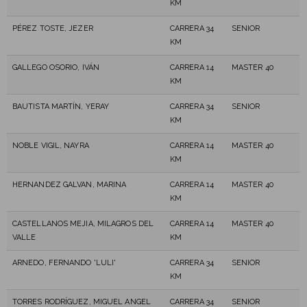
KM
PÉREZ TOSTE, JEZER
CARRERA 34
SENIOR
KM
GALLEGO OSORIO, IVÁN
CARRERA 14
MASTER 40
KM
BAUTISTA MARTÍN, YERAY
CARRERA 34
SENIOR
KM
NOBLE VIGIL, NAYRA
CARRERA 14
MASTER 40
KM
HERNANDEZ GALVAN, MARINA
CARRERA 14
MASTER 40
KM
CASTELLANOS MEJIA, MILAGROS DEL
CARRERA 14
MASTER 40
VALLE
KM
ARNEDO, FERNANDO 'LULI'
CARRERA 34
SENIOR
KM
TORRES RODRÍGUEZ, MIGUEL ANGEL
CARRERA 34
SENIOR