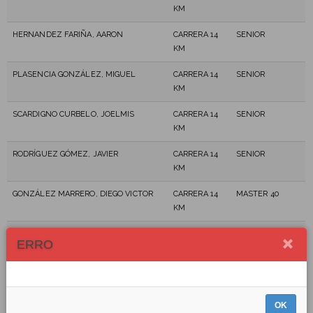
KM
HERNANDEZ FARIÑA, AARON
CARRERA 14
SENIOR
KM
PLASENCIA GONZÁLEZ, MIGUEL
CARRERA 14
SENIOR
KM
SCARDIGNO CURBELO, JOELMIS
CARRERA 14
SENIOR
KM
RODRÍGUEZ GÓMEZ, JAVIER
CARRERA 14
SENIOR
KM
GONZÁLEZ MARRERO, DIEGO VICTOR
CARRERA 14
MASTER 40
KM
ARNEDO, CARLOS 'EL KAPO'
CARRERA 14
MASTER 60
ERRO
KM
SOTO BARBER, IVAN
CARRERA 14
SENIOR
KM
OK