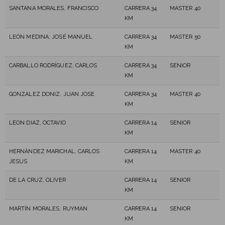
SANTANA MORALES, FRANCISCO
CARRERA 34
MASTER 40
KM
LEÓN MEDINA, JOSÉ MANUEL
CARRERA 34
MASTER 50
KM
CARBALLO RODRÍGUEZ, CARLOS
CARRERA 34
SENIOR
KM
GONZALEZ DONIZ, JUAN JOSE
CARRERA 34
MASTER 40
KM
LEON DIAZ, OCTAVIO
CARRERA 14
SENIOR
KM
HERNÁNDEZ MARICHAL, CARLOS
CARRERA 14
MASTER 40
JESUS
KM
DE LA CRUZ, OLIVER
CARRERA 14
SENIOR
KM
MARTÍN MORALES, RUYMAN
CARRERA 14
SENIOR
KM