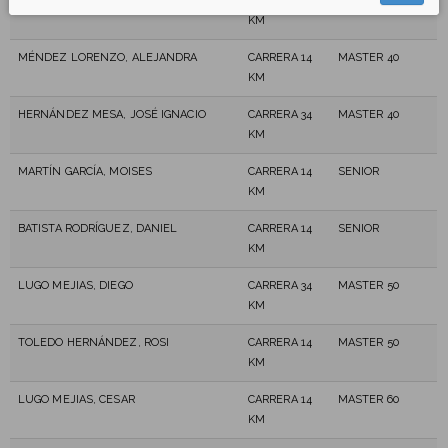
AFONSO, ALICIA
CARRERA 14
MASTER 40
KM
MÉNDEZ LORENZO, ALEJANDRA
CARRERA 14
MASTER 40
KM
HERNÁNDEZ MESA, JOSÉ IGNACIO
CARRERA 34
MASTER 40
KM
MARTÍN GARCÍA, MOISES
CARRERA 14
SENIOR
KM
BATISTA RODRÍGUEZ, DANIEL
CARRERA 14
SENIOR
KM
LUGO MEJIAS, DIEGO
CARRERA 34
MASTER 50
KM
TOLEDO HERNÁNDEZ, ROSI
CARRERA 14
MASTER 50
KM
LUGO MEJIAS, CESAR
CARRERA 14
MASTER 60
KM