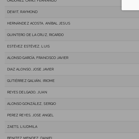
ORDÓÑEZ CANO, FERNANDO
DEWIT, RAYMOND
HERNÁNDEZ ACOSTA, ANÍBAL JESUS
QUINTERO DE LA CRUZ, RICARDO
ESTÉVEZ ESTÉVEZ, LUIS
ALONSO GARCÍA, FRANCISCO JAVIER
DIAZ ALONSO, JOSE JAVIER
GUTIÉRREZ GALVÁN, IRIOME
REYES DELGADO, JUAN
ALONSO GONZÁLEZ, SERGIO
PEREZ REYES, JOSE ANGEL
ZAETS, LIUDMILA
BENITEZ MENDEZ, DANIEL