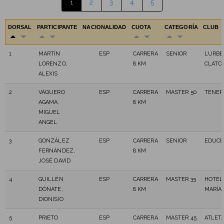
1
2
3
4
5
DORSAL
PARTICIPANTE
NACIONALIDAD
CUOTA
CATEGORÍA
CLUB
1
MARTÍN
ESP
CARRERA
SENIOR
LURBEL
LORENZO,
8 KM
CLATO
ALEXIS
2
VAQUERO
ESP
CARRERA
MASTER 50
TENER
AGAMA,
8 KM
MIGUEL
ANGEL
3
GONZÁLEZ
ESP
CARRERA
SENIOR
EDUCE
FERNÁNDEZ,
8 KM
JOSÉ DAVID
4
GUILLÉN
ESP
CARRERA
MASTER 35
HOTEL 
DÓNATE,
8 KM
MARÍA
DIONISIO
5
PRIETO
ESP
CARRERA
MASTER 45
ATLETA