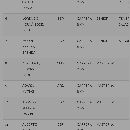
GARCÍA,
8 KM
PIE L
SONIA
6
LORENZO
ESP
CARRERA
SENIOR
TENER
HERNÁNDEZ,
8 KM
CAJAC
IRENE
7
MORIN
ESP
CARRERA
SENIOR
AL GOL
FEBLES,
8 KM
BRENDA
8
ABREU GIL,
CUB
CARRERA
MASTER 40
BRAYAN
8 KM
RAUL
9
ADARO,
ARG
CARRERA
MASTER 40
MATÍAS
8 KM
10
AFONSO
ESP
CARRERA
MASTER 50
ACOSTA,
8 KM
DANIEL
11
ALBERTO
ESP
CARRERA
MASTER 40