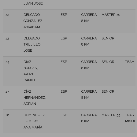
JUAN JOSE
42
DELGADO
ESP
CARRERA
MASTER 40
GONZALEZ,
8 KM
ABRAHAM
43
DELGADO
ESP
CARRERA
SENIOR
TRUJILLO,
8 KM
JOSE
44
DIAZ
ESP
CARRERA
SENIOR
TEAM 
BORGES,
8 KM
AYOZE
DANIEL
45
DÍAZ
ESP
CARRERA
SENIOR
HERNANDEZ,
8 KM
ADRIAN
46
DOMÍNGUEZ
ESP
CARRERA
MASTER 55
TRASP
FUMERO,
8 KM
MIGUE
ANA MARÍA