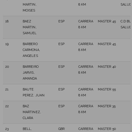
MARTIN,
8 KM
SALUD
MOISES
18
BAEZ
ESP
CARRERA
MASTER 45
C.D BU
MARTIN,
8 KM
SALUD
SAMUEL
19
BARBERO
ESP
CARRERA
MASTER 45
CARMONA,
8 KM
ANGELES
20
BARREIRO
ESP
CARRERA
MASTER 40
JARVIS,
8 KM
AMANDA
21
BAUTE
ESP
CARRERA
MASTER 55
PEREZ, JUAN
8 KM
22
BAZ
ESP
CARRERA
MASTER 35
MARTINEZ,
8 KM
CLARA
23
BELL,
GBR
CARRERA
MASTER 50