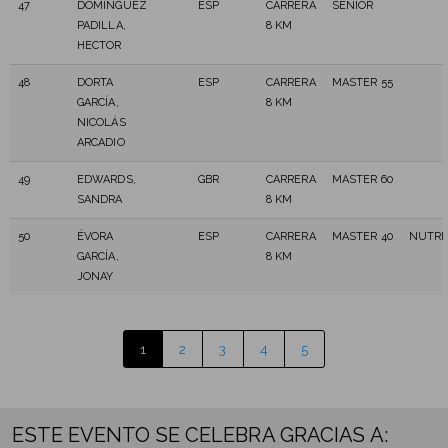
47
DOMINGUEZ
ESP
CARRERA
SENIOR
PADILLA,
8 KM
HECTOR
48
DORTA
ESP
CARRERA
MASTER 55
GARCÍA,
8 KM
NICOLÁS
ARCADIO
49
EDWARDS,
GBR
CARRERA
MASTER 60
SANDRA
8 KM
50
ÉVORA
ESP
CARRERA
MASTER 40
NUTRI
GARCÍA,
8 KM
JONAY
1
2
3
4
5
ESTE EVENTO SE CELEBRA GRACIAS A: