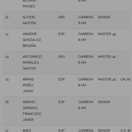
ALONSO,
8 KM
MOISÉS
12
ALFIERI,
ARG
CARRERA
SENIOR
GASTÓN
8 KM
13
AMADOR
ESP
CARRERA
MASTER 45
GONZÁLEZ,
8 KM
BEGOÑA
14
ANTONACCI
URU
CARRERA
MASTER 40
MORALES,
8 KM
GASTÓN
15
ARMAS
ESP
CARRERA
MASTER 40
CALAV
PEREZ,
8 KM
JONAY
16
ARROYO
ESP
CARRERA
SENIOR
SORIANO,
8 KM
FRANCISCO
JAVIER
17
BAEZ
ESP
CARRERA
SENIOR
C.D. B