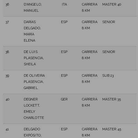
36
D'ANGELO,
ITA
CARRERA
MASTER 40
MANUEL
8 KM
37
DARÍAS
ESP
CARRERA
SENIOR
DELGADO,
8 KM
MARÍA
ELENA
38
DE LUIS
ESP
CARRERA
SENIOR
PLASENCIA,
8 KM
SHEILA
39
DE OLIVEIRA
ESP
CARRERA
SUB 23
PLASENCIA,
8 KM
GABRIEL
40
DEGNER
GER
CARRERA
MASTER 35
LOCKETT,
8 KM
EMELY
CHARLOTTE
41
DELGADO
ESP
CARRERA
MASTER 45
EXPÓSITO,
8 KM