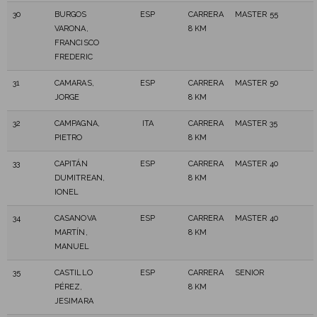
30
BURGOS
ESP
CARRERA
MASTER 55
VARONA,
8 KM
FRANCISCO
FREDERIC
31
CAMARAS,
ESP
CARRERA
MASTER 50
JORGE
8 KM
32
CAMPAGNA,
ITA
CARRERA
MASTER 35
PIETRO
8 KM
33
CAPITÁN
ESP
CARRERA
MASTER 40
DUMITREAN,
8 KM
IONEL
34
CASANOVA
ESP
CARRERA
MASTER 40
MARTÍN,
8 KM
MANUEL
35
CASTILLO
ESP
CARRERA
SENIOR
PÉREZ,
8 KM
JESIMARA