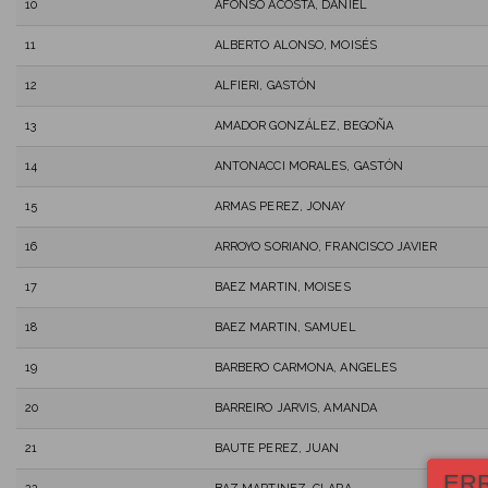
10
AFONSO ACOSTA, DANIEL
11
ALBERTO ALONSO, MOISÉS
12
ALFIERI, GASTÓN
13
AMADOR GONZÁLEZ, BEGOÑA
14
ANTONACCI MORALES, GASTÓN
15
ARMAS PEREZ, JONAY
16
ARROYO SORIANO, FRANCISCO JAVIER
17
BAEZ MARTIN, MOISES
18
BAEZ MARTIN, SAMUEL
19
BARBERO CARMONA, ANGELES
20
BARREIRO JARVIS, AMANDA
21
BAUTE PEREZ, JUAN
ER