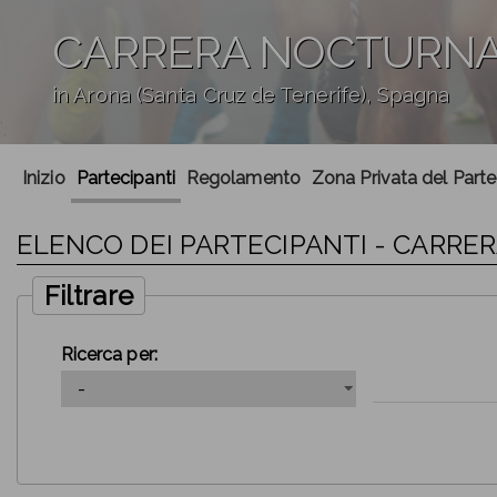
CARRERA NOCTURNA
in Arona (Santa Cruz de Tenerife), Spagna
';
Inizio
Partecipanti
Regolamento
Zona Privata del Part
ELENCO DEI PARTECIPANTI - CARRE
Filtrare
Ricerca per: