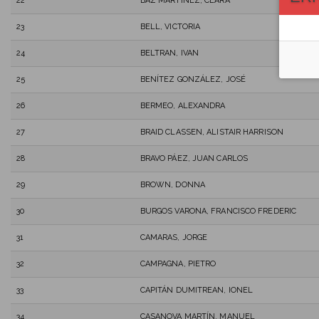
22
BAZ MARTINEZ, CLARA
23
BELL, VICTORIA
24
BELTRAN, IVAN
25
BENÍTEZ GONZÁLEZ, JOSÉ
26
BERMEO, ALEXANDRA
27
BRAID CLASSEN, ALISTAIR HARRISON
28
BRAVO PÁEZ, JUAN CARLOS
29
BROWN, DONNA
30
BURGOS VARONA, FRANCISCO FREDERIC
31
CAMARAS, JORGE
32
CAMPAGNA, PIETRO
33
CAPITÁN DUMITREAN, IONEL
34
CASANOVA MARTÍN, MANUEL