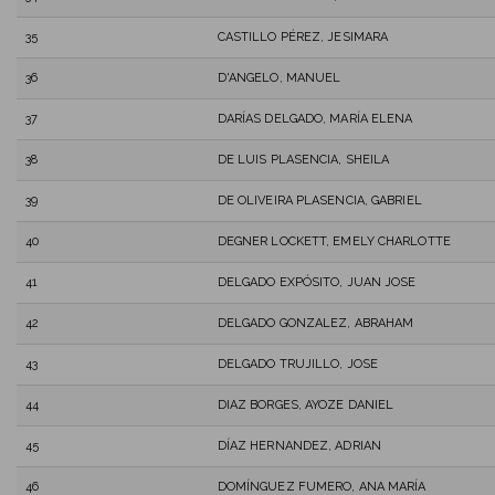
35
CASTILLO PÉREZ, JESIMARA
36
D'ANGELO, MANUEL
37
DARÍAS DELGADO, MARÍA ELENA
38
DE LUIS PLASENCIA, SHEILA
39
DE OLIVEIRA PLASENCIA, GABRIEL
40
DEGNER LOCKETT, EMELY CHARLOTTE
41
DELGADO EXPÓSITO, JUAN JOSE
42
DELGADO GONZALEZ, ABRAHAM
43
DELGADO TRUJILLO, JOSE
44
DIAZ BORGES, AYOZE DANIEL
45
DÍAZ HERNANDEZ, ADRIAN
46
DOMÍNGUEZ FUMERO, ANA MARÍA