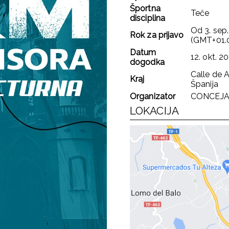
Športna
Teče
disciplina
Od
3. sep
Rok za prijavo
(GMT+01.
Datum
12. okt. 2
dogodka
Calle de A
Kraj
Španija
Organizator
CONCEJA
LOKACIJA