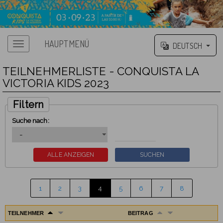
HAUPTMENÜ
DEUTSCH
TEILNEHMERLISTE - CONQUISTA LA
VICTORIA KIDS 2023
Filtern
Suche nach:
1
2
3
4
5
6
7
8
TEILNEHMER
BEITRAG