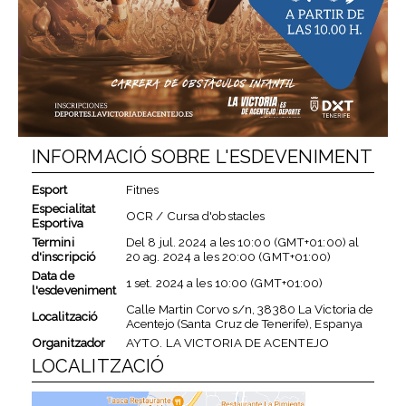
INFORMACIÓ SOBRE L'ESDEVENIMENT
Esport
Fitnes
Especialitat
OCR / Cursa d'obstacles
Esportiva
Termini
Del
8 jul. 2024
a les
10:00 (GMT+01:00)
al
d'inscripció
20 ag. 2024
a les
20:00 (GMT+01:00)
Data de
1 set. 2024
a les
10:00 (GMT+01:00)
l'esdeveniment
Calle Martin Corvo s/n, 38380 La Victoria de
Localització
Acentejo (Santa Cruz de Tenerife), Espanya
Organitzador
AYTO. LA VICTORIA DE ACENTEJO
LOCALITZACIÓ