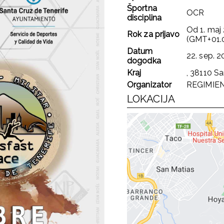
Športna
OCR
disciplina
Od
1. maj
Rok za prijavo
(GMT+01.
Datum
22. sep. 
dogodka
Kraj
, 38110 Sa
Organizator
REGIMIEN
LOKACIJA