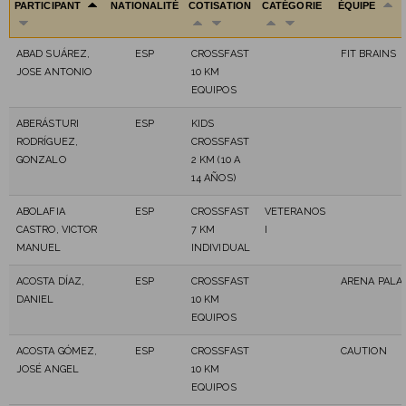
PARTICIPANT
NATIONALITÉ
COTISATION
CATÉGORIE
ÉQUIPE
ABAD SUÁREZ,
ESP
CROSSFAST
FIT BRAINS
JOSE ANTONIO
10 KM
EQUIPOS
ABERÁSTURI
ESP
KIDS
RODRÍGUEZ,
CROSSFAST
GONZALO
2 KM (10 A
14 AÑOS)
ABOLAFIA
ESP
CROSSFAST
VETERANOS
CASTRO, VICTOR
7 KM
I
MANUEL
INDIVIDUAL
ACOSTA DÍAZ,
ESP
CROSSFAST
ARENA PALA
DANIEL
10 KM
EQUIPOS
ACOSTA GÓMEZ,
ESP
CROSSFAST
CAUTION
JOSÉ ANGEL
10 KM
EQUIPOS