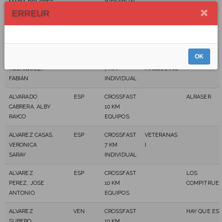
MARÍA DOLORES
INDIVIDUAL
ERREUR
ALONSO
ESP
CROSSFAST
SENIOR
RODRÍGUEZ,
7 KM
MASCULINO
ALEXIS
INDIVIDUAL
OK
ALONSO
ESP
CROSSFAST
SENIOR
RODRIGUEZ,
7 KM
MASCULINO
FABIÁN
INDIVIDUAL
ALVARADO
ESP
CROSSFAST
ALRASER
CABRERA, ALBY
10 KM
RAYCO
EQUIPOS
ALVAREZ CASAS,
ESP
CROSSFAST
VETERANAS
VERONICA
7 KM
I
SARAY
INDIVIDUAL
ALVAREZ
ESP
CROSSFAST
LOS
PEREZ, JOSE
10 KM
COMPITRUE
ANTONIO
EQUIPOS
ALVAREZ
VEN
CROSSFAST
HAY QUE ES
SUBERO,
10 KM