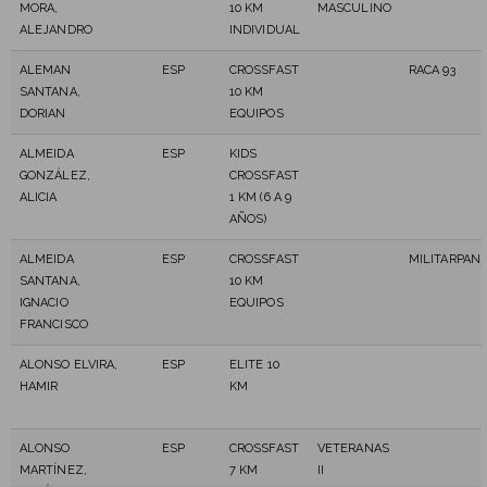
MORA,
10 KM
MASCULINO
ALEJANDRO
INDIVIDUAL
ALEMAN
ESP
CROSSFAST
RACA 93
SANTANA,
10 KM
DORIAN
EQUIPOS
ALMEIDA
ESP
KIDS
GONZÁLEZ,
CROSSFAST
ALICIA
1 KM (6 A 9
AÑOS)
ALMEIDA
ESP
CROSSFAST
MILITARPAND
SANTANA,
10 KM
IGNACIO
EQUIPOS
FRANCISCO
ALONSO ELVIRA,
ESP
ELITE 10
HAMIR
KM
ALONSO
ESP
CROSSFAST
VETERANAS
MARTÍNEZ,
7 KM
II