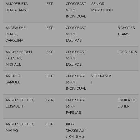
AMOREBIETA
ESP
CROSSFAST
SENIOR
BERRA, ANNE
10 KM
MASCULINO
INDIVIDUAL
ANCEAUME
ESP
CROSSFAST
BICHOTES
PÉREZ,
10 KM
TEAMS
CAROLINA
EQUIPOS
ANDER HEIDEN
ESP
CROSSFAST
LOS VISION
IGLESIAS,
10 KM
MICHAEL
EQUIPOS
ANDREU,
ESP
CROSSFAST
VETERANOS
SAMUEL
10 KM
I
INDIVIDUAL
ANSELSTETTER,
GER
CROSSFAST
EQUIPAZO
ELISABETH
10 KM
UBHER
PAREJAS
ANSELSTETTER,
ESP
KIDS
MATIAS
CROSSFAST
1 KM (6 A 9