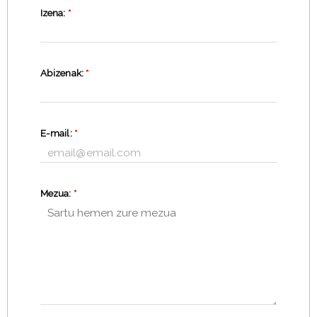
Izena:
*
Abizenak:
*
E-mail:
*
Mezua:
*