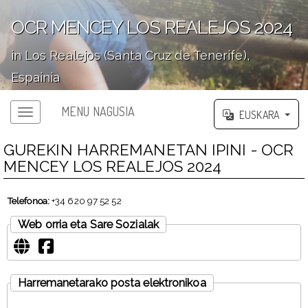
OCR MENCEY LOS REALEJOS 2024
in Los Realejos (Santa Cruz de Tenerife),
Espainia
';
MENU NAGUSIA
EUSKARA
GUREKIN HARREMANETAN IPINI - OCR
MENCEY LOS REALEJOS 2024
Telefonoa:
+34 620 97 52 52
Web orria eta Sare Sozialak
Harremanetarako posta elektronikoa