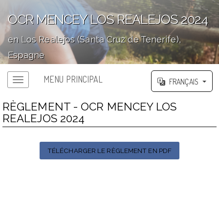
OCR MENCEY LOS REALEJOS 2024
en Los Realejos (Santa Cruz de Tenerife),
Espagne
';
MENU PRINCIPAL
FRANÇAIS
RÈGLEMENT - OCR MENCEY LOS
REALEJOS 2024
TÉLÉCHARGER LE RÈGLEMENT EN PDF