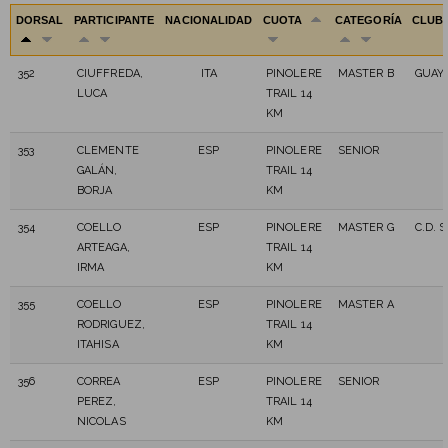
DORSAL
PARTICIPANTE
NACIONALIDAD
CUOTA
CATEGORÍA
CLUB
352
CIUFFREDA,
ITA
PINOLERE
MASTER B
GUAYO
LUCA
TRAIL 14
KM
353
CLEMENTE
ESP
PINOLERE
SENIOR
GALÁN,
TRAIL 14
BORJA
KM
354
COELLO
ESP
PINOLERE
MASTER G
C.D. 
ARTEAGA,
TRAIL 14
IRMA
KM
355
COELLO
ESP
PINOLERE
MASTER A
RODRIGUEZ,
TRAIL 14
ITAHISA
KM
356
CORREA
ESP
PINOLERE
SENIOR
PEREZ,
TRAIL 14
NICOLAS
KM