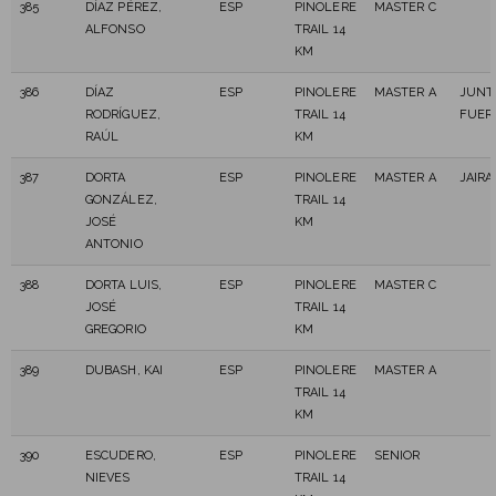
385
DÍAZ PÉREZ,
ESP
PINOLERE
MASTER C
ALFONSO
TRAIL 14
KM
386
DÍAZ
ESP
PINOLERE
MASTER A
JUNT
RODRÍGUEZ,
TRAIL 14
FUER
RAÚL
KM
387
DORTA
ESP
PINOLERE
MASTER A
JAIRA
GONZÁLEZ,
TRAIL 14
JOSÉ
KM
ANTONIO
388
DORTA LUIS,
ESP
PINOLERE
MASTER C
JOSÉ
TRAIL 14
GREGORIO
KM
389
DUBASH, KAI
ESP
PINOLERE
MASTER A
TRAIL 14
KM
390
ESCUDERO,
ESP
PINOLERE
SENIOR
NIEVES
TRAIL 14