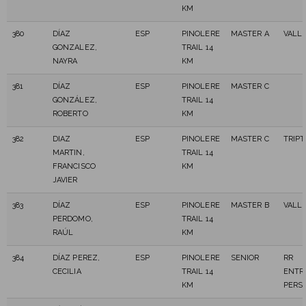
KM
380
DÍAZ
ESP
PINOLERE
MASTER A
VALL
GONZALEZ,
TRAIL 14
NAYRA
KM
381
DÍAZ
ESP
PINOLERE
MASTER C
GONZÁLEZ,
TRAIL 14
ROBERTO
KM
382
DIAZ
ESP
PINOLERE
MASTER C
TRIPT
MARTIN,
TRAIL 14
FRANCISCO
KM
JAVIER
383
DÍAZ
ESP
PINOLERE
MASTER B
VALL
PERDOMO,
TRAIL 14
RAÚL
KM
384
DÍAZ PEREZ,
ESP
PINOLERE
SENIOR
RR
CECILIA
TRAIL 14
ENTR
KM
PERS