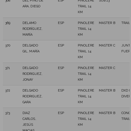
368
DEL PINO DE
ESP
PINOLERE
SUB 23
ARA, DIEGO
TRAIL 14
KM
369
DELAMO
ESP
PINOLERE
MASTER B
TRAIL
RODRÍGUEZ,
TRAIL 14
MARÍA
KM
370
DELGADO
ESP
PINOLERE
MASTER C
JUNT
GIL, MARÍA
TRAIL 14
FUER
KM
371
DELGADO
ESP
PINOLERE
MASTER C
RODRIGUEZ,
TRAIL 14
JONAY
KM
372
DELGADO
ESP
PINOLERE
MASTER B
DXD 
RODRIGUEZ,
TRAIL 14
DIVE
GARA
KM
373
DIAZ
ESP
PINOLERE
MASTER B
CONC
CARLOS,
TRAIL 14
TRAIL
JESÚS
KM
MACIAS