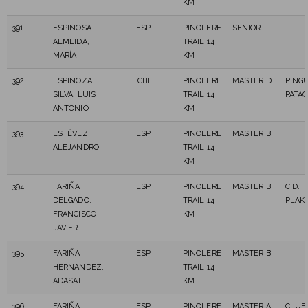
KM
391
ESPINOSA
ESP
PINOLERE
SENIOR
ALMEIDA,
TRAIL 14
MARÍA
KM
392
ESPINOZA
CHI
PINOLERE
MASTER D
PINGÜ
SILVA, LUIS
TRAIL 14
PATA
ANTONIO
KM
393
ESTÉVEZ,
ESP
PINOLERE
MASTER B
ALEJANDRO
TRAIL 14
KM
394
FARIÑA
ESP
PINOLERE
MASTER B
C.D.
DELGADO,
TRAIL 14
PLAK
FRANCISCO
KM
JAVIER
395
FARIÑA
ESP
PINOLERE
MASTER B
HERNANDEZ,
TRAIL 14
ADASAT
KM
396
FARIÑA
ESP
PINOLERE
MASTER A
CLUB