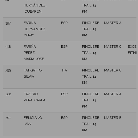
HERNÁNDEZ,
TRAIL 14
IDUBAREN
KM
397
FARIÑA
ESP
PINOLERE
MASTER A
HERNÁNDEZ,
TRAIL 14
YERAY
KM
398
FARIÑA
ESP
PINOLERE
MASTER C
EXCE
PEREZ,
TRAIL 14
FITN
MARIA JOSE
KM
399
FATIGATTO,
ITA
PINOLERE
MASTER C
SILVIA
TRAIL 14
KM
400
FAVERIO
ESP
PINOLERE
MASTER A
VERA, CARLA
TRAIL 14
KM
401
FELICIANO,
ESP
PINOLERE
MASTER E
IVAN
TRAIL 14
KM