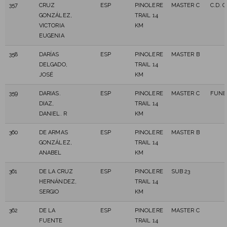
357
CRUZ
ESP
PINOLERE
MASTER C
C.D.
GONZÁLEZ,
TRAIL 14
VICTORIA
KM
EUGENIA
358
DARÍAS
ESP
PINOLERE
MASTER B
DELGADO,
TRAIL 14
JOSÉ
KM
359
DARIAS.
ESP
PINOLERE
MASTER C
FUNE
DIAZ,
TRAIL 14
DANIEL. R
KM
360
DE ARMAS
ESP
PINOLERE
MASTER B
GONZÁLEZ,
TRAIL 14
ANABEL
KM
361
DE LA CRUZ
ESP
PINOLERE
SUB 23
HERNÁNDEZ,
TRAIL 14
SERGIO
KM
362
DE LA
ESP
PINOLERE
MASTER C
FUENTE
TRAIL 14