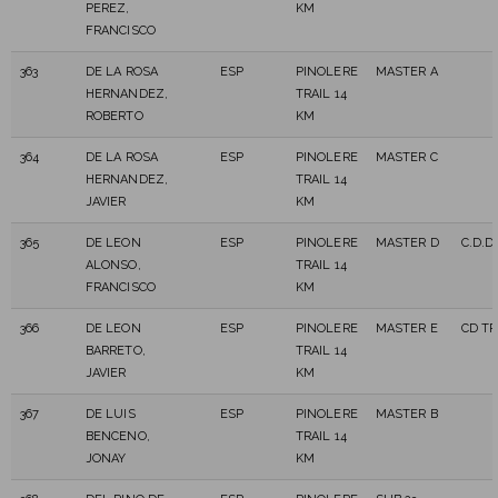
PEREZ,
KM
FRANCISCO
363
DE LA ROSA
ESP
PINOLERE
MASTER A
HERNANDEZ,
TRAIL 14
ROBERTO
KM
364
DE LA ROSA
ESP
PINOLERE
MASTER C
HERNANDEZ,
TRAIL 14
JAVIER
KM
365
DE LEON
ESP
PINOLERE
MASTER D
C.D.D
ALONSO,
TRAIL 14
FRANCISCO
KM
366
DE LEON
ESP
PINOLERE
MASTER E
CD T
BARRETO,
TRAIL 14
JAVIER
KM
367
DE LUIS
ESP
PINOLERE
MASTER B
BENCENO,
TRAIL 14
JONAY
KM