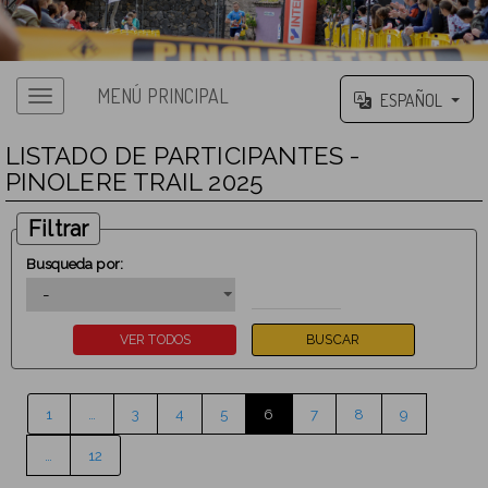
MENÚ PRINCIPAL
ESPAÑOL
LISTADO DE PARTICIPANTES -
PINOLERE TRAIL 2025
Filtrar
Busqueda por:
1
…
3
4
5
6
7
8
9
…
12