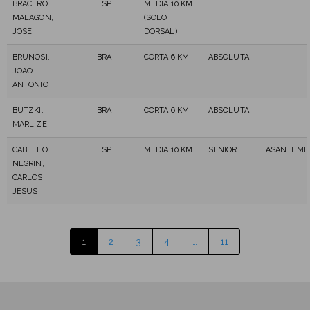
BRACERO
ESP
MEDIA 10 KM
MALAGON,
(SOLO
JOSE
DORSAL)
BRUNOSI,
BRA
CORTA 6 KM
ABSOLUTA
JOAO
ANTONIO
BUTZKI,
BRA
CORTA 6 KM
ABSOLUTA
MARLIZE
CABELLO
ESP
MEDIA 10 KM
SENIOR
ASANTEMIR
NEGRIN,
CARLOS
JESUS
1
2
3
4
…
11