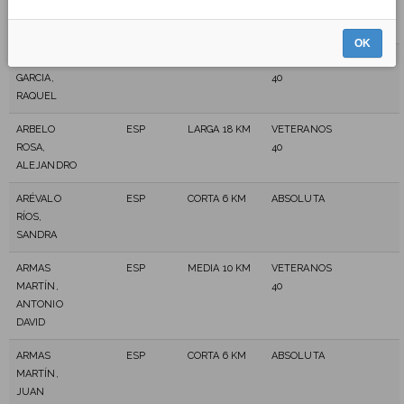
MORALES,
CRISTOPHER
OK
APARICIO
ESP
LARGA 18 KM
VETERANOS
GARCIA,
40
RAQUEL
ARBELO
ESP
LARGA 18 KM
VETERANOS
ROSA,
40
ALEJANDRO
ARÉVALO
ESP
CORTA 6 KM
ABSOLUTA
RÍOS,
SANDRA
ARMAS
ESP
MEDIA 10 KM
VETERANOS
MARTÍN,
40
ANTONIO
DAVID
ARMAS
ESP
CORTA 6 KM
ABSOLUTA
MARTÍN,
JUAN