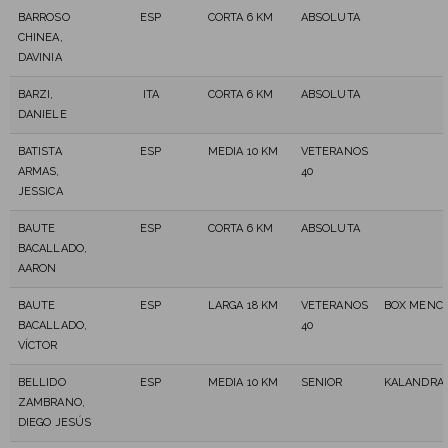
BARROSO
ESP
CORTA 6 KM
ABSOLUTA
CHINEA,
DAVINIA
BARZI,
ITA
CORTA 6 KM
ABSOLUTA
DANIELE
BATISTA
ESP
MEDIA 10 KM
VETERANOS
ARMAS,
40
JESSICA
BAUTE
ESP
CORTA 6 KM
ABSOLUTA
BACALLADO,
AARON
BAUTE
ESP
LARGA 18 KM
VETERANOS
BOX MENC
BACALLADO,
40
VÍCTOR
BELLIDO
ESP
MEDIA 10 KM
SENIOR
KALANDRAK
ZAMBRANO,
DIEGO JESÚS