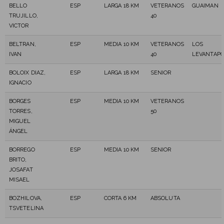
BELLO
ESP
LARGA 18 KM
VETERANOS
GUAIMAN
TRUJILLO,
40
VICTOR
BELTRAN,
ESP
MEDIA 10 KM
VETERANOS
LOS
IVAN
40
LEVANTAPO
BOLOIX DIAZ,
ESP
LARGA 18 KM
SENIOR
IGNACIO
BORGES
ESP
MEDIA 10 KM
VETERANOS
TORRES,
50
MIGUEL
ÁNGEL
BORREGO
ESP
MEDIA 10 KM
SENIOR
BRITO,
JOSAFAT
MISAEL
BOZHILOVA,
ESP
CORTA 6 KM
ABSOLUTA
TSVETELINA