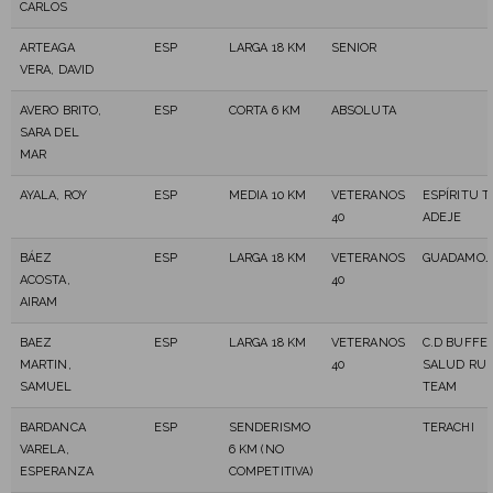
CARLOS
ARTEAGA
ESP
LARGA 18 KM
SENIOR
VERA, DAVID
AVERO BRITO,
ESP
CORTA 6 KM
ABSOLUTA
SARA DEL
MAR
AYALA, ROY
ESP
MEDIA 10 KM
VETERANOS
ESPÍRITU 
40
ADEJE
BÁEZ
ESP
LARGA 18 KM
VETERANOS
GUADAMOJE
ACOSTA,
40
AIRAM
BAEZ
ESP
LARGA 18 KM
VETERANOS
C.D BUFFET
MARTIN,
40
SALUD RU
SAMUEL
TEAM
BARDANCA
ESP
SENDERISMO
TERACHI
VARELA,
6 KM (NO
ESPERANZA
COMPETITIVA)