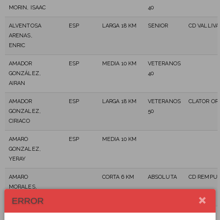
MORIN, ISAAC
40
ALVENTOSA
ESP
LARGA 18 KM
SENIOR
CD VALLIV
ARENAS,
ENRIC
AMADOR
ESP
MEDIA 10 KM
VETERANOS
GONZÁLEZ,
40
AIRAN
AMADOR
ESP
LARGA 18 KM
VETERANOS
CLATOR OR
GONZALEZ,
50
CIRIACO
AMARO
ESP
MEDIA 10 KM
GONZALEZ,
YERAY
AMARO
CORTA 6 KM
ABSOLUTA
CD REMPUJ
MORALES,
CHANITO
ERROR
AMARO
CORTA 6 KM
ABSOLUTA