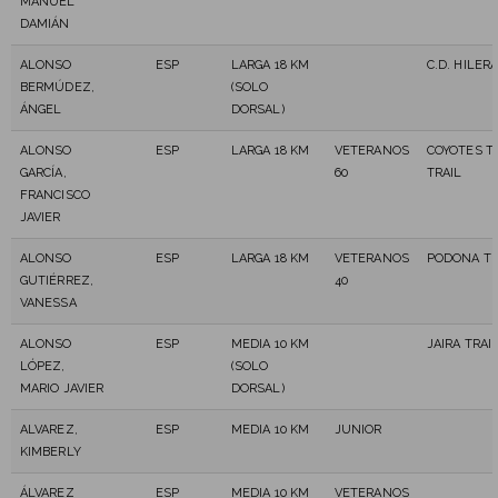
MANUEL
DAMIÁN
ALONSO
ESP
LARGA 18 KM
C.D. HILER
BERMÚDEZ,
(SOLO
ÁNGEL
DORSAL)
ALONSO
ESP
LARGA 18 KM
VETERANOS
COYOTES T
GARCÍA,
60
TRAIL
FRANCISCO
JAVIER
ALONSO
ESP
LARGA 18 KM
VETERANOS
PODONA TR
GUTIÉRREZ,
40
VANESSA
ALONSO
ESP
MEDIA 10 KM
JAIRA TRAI
LÓPEZ,
(SOLO
MARIO JAVIER
DORSAL)
ALVAREZ,
ESP
MEDIA 10 KM
JUNIOR
KIMBERLY
ÁLVAREZ
ESP
MEDIA 10 KM
VETERANOS