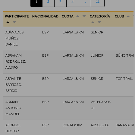
1
2
3
4
…
11
PARTICIPANTE
NACIONALIDAD
CUOTA
CATEGORÍA
CLUB
ABÁNADES
ESP
LARGA 18 KM
SENIOR
MUÑOZ,
DANIEL
ABRAHAM
ESP
LARGA 18 KM
JUNIOR
BÚHO TRAI
RODRIGUEZ,
ALVARO
ABRANTE
ESP
LARGA 18 KM
SENIOR
TOP TRAIL
BARROSO,
SERGIO
ADRIÁN,
ESP
LARGA 18 KM
VETERANOS
ANTONIO
40
MANUEL
AFONSO,
ESP
CORTA 6 KM
ABSOLUTA
BANANA R
HECTOR