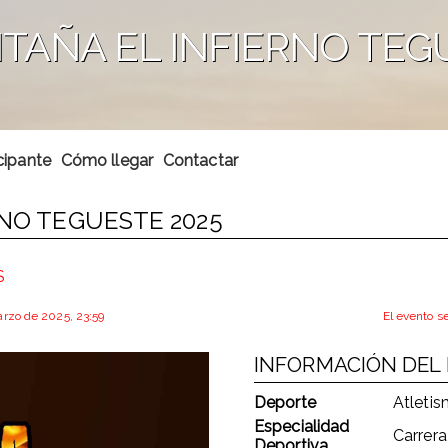
NTAÑA EL INFIERNO TEG
cipante
Cómo llegar
Contactar
RNO TEGUESTE 2025
S
marzo de 2025, 23:59
El evento s
INFORMACIÓN DEL
Deporte
Atleti
Especialidad
Carrer
Deportiva