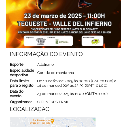
INFORMAÇÃO DO EVENTO
Esporte
Atletismo
Especialidade
Corrida de montanha
desportiva
Data limite
De
10 de fev de 2025
às
00:00 (GMT+01:00)
a
para o registo
14 de mar de 2025
às
23:59 (GMT+01:00)
Data do
23 de mar de 2025
às
11:00 (GMT+01:00)
evento
Organizador
C.D. NEKES TRAIL
LOCALIZAÇÃO