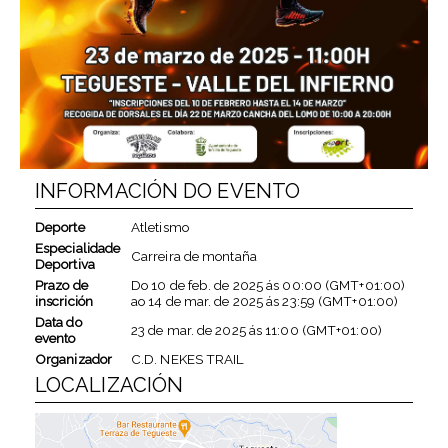
INFORMACIÓN DO EVENTO
Deporte
Atletismo
Especialidade
Carreira de montaña
Deportiva
Prazo de
Do
10 de feb. de 2025
ás
00:00 (GMT+01:00)
inscrición
ao
14 de mar. de 2025
ás
23:59 (GMT+01:00)
Data do
23 de mar. de 2025
ás
11:00 (GMT+01:00)
evento
Organizador
C.D. NEKES TRAIL
LOCALIZACIÓN