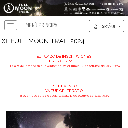
MENÚ PRINCIPAL
ESPAÑOL
XII FULL MOON TRAIL 2024
EL PLAZO DE INSCRIPCIONES
ESTÁ CERRADO
El plazo de inscripción al evento finalizó el lunes, 14 de octubre de 2024, 23:59
ESTE EVENTO
YA FUE CELEBRADO
El evento se celebró el día sábado, 19 de octubre de 2024, 19:45