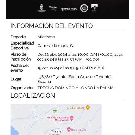
INFORMACIÓN DEL EVENTO
Deporte
Atletismo
Especialidad
Carrera de montaña
Deportiva
Plazo de
Del
22 abr. 2024
a las
10:00 (GMT+01:00)
al
14
inscripción
oct. 2024
a las
23:59 (GMT+01:00)
Fecha del
19 oct. 2024
a las
19:45 (GMT+01:00)
evento
, 38780 Tijarafe (Santa Cruz de Tenerife),
Lugar
España
Organizador
TRECUS DOMINGO ALONSO LA PALMA
LOCALIZACIÓN