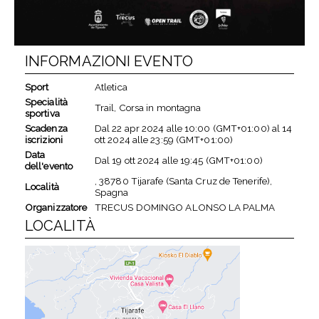
INFORMAZIONI EVENTO
Sport
Atletica
Specialità
Trail, Corsa in montagna
sportiva
Scadenza
Dal
22 apr 2024
alle
10:00 (GMT+01:00)
al
14
iscrizioni
ott 2024
alle
23:59 (GMT+01:00)
Data
Dal
19 ott 2024
alle
19:45 (GMT+01:00)
dell'evento
, 38780 Tijarafe (Santa Cruz de Tenerife),
Località
Spagna
Organizzatore
TRECUS DOMINGO ALONSO LA PALMA
LOCALITÀ