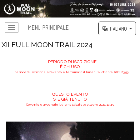
MENU PRINCIPALE
ITALIANO
XII FULL MOON TRAIL 2024
IL PERIODO DI ISCRIZIONE
È CHIUSO
Il periodo di iscrizione all’evento è terminato il lunedì 14 ottobre 2024 23:59
QUESTO EVENTO
SI È GIÀ TENUTO
L’evento è avvenuto il giorno sabato 19 ottobre 2024 19:45