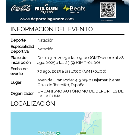
INFORMACIÓN DEL EVENTO
Deporte
Natación
Especialidad
Natación
Deportiva
Plazo de
Del
10 jun. 2025
a las
09:00 (GMT+01:00)
al
28
inscripción
ago. 2025
a las
23:59 (GMT+01:00)
Fecha del
30 ago. 2025
a las
17:00 (GMT+01:00)
evento
Avenida Gran Poder 4, 38250 Bajamar (Santa
Lugar
Cruz de Tenerife), España
ORGANISMO AUTÓNOMO DE DEPORTES DE
Organizador
LA LAGUNA
LOCALIZACIÓN