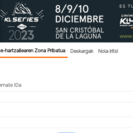
te-hartzailearen Zona Pribatua
Deskargak
Nola iritsi
emate IDa