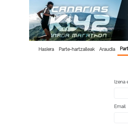
Par
Hasiera
Parte-hartzaileak
Araudia
Izena 
Email