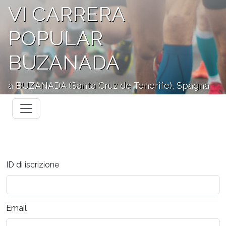
VI CARRERA
POPULAR
BUZANADA
a BUZANADA (Santa Cruz de Tenerife), Spagna
ID di iscrizione
Email