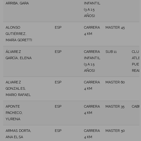
ARRIBA, GARA
INFANTIL
(3 A 15
AÑOS)
ALONSO
ESP
CARRERA
MASTER 45
GUTIÉRREZ,
4 KM
MARÍA GORETTI
ÁLVAREZ
ESP
CARRERA
SUB 11
CLU
GARCÍA, ELENA
INFANTIL
ATLE
(3 A 15
PUE
AÑOS)
REAL
ALVAREZ
ESP
CARRERA
MASTER 60
GONZALES,
4 KM
MARIO RAFAEL
APONTE
ESP
CARRERA
MASTER 35
CABR
PACHECO,
4 KM
YURENA
ARMAS DORTA,
ESP
CARRERA
MASTER 50
ANA ELSA
4 KM