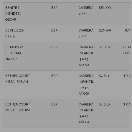
BENÍTEZ
ESP
CARRERA
SENIOR
MÉNDEZ,
4 KM
OSCAR
BERTUZZO,
ESP
CARRERA
SENIOR
NUT
VIOLA
4 KM
BETANCOR
ESP
CARRERA
SUB 16
CLAT
LEDESMA,
INFANTIL
OROT
NAZARET
(3 A 15
AÑOS)
BETHENCOURT
ESP
CARRERA
SUB 11
TRIA
MESA, FABIÁN
INFANTIL
(3 A 15
AÑOS)
BETHENCOURT
ESP
CARRERA
SUB 16
TRIA
MESA, IBRAHIM
INFANTIL
(3 A 15
AÑOS)