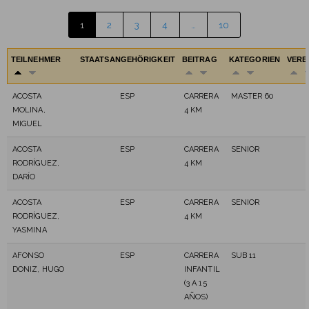
1
2
3
4
…
10
TEILNEHMER
STAATSANGEHÖRIGKEIT
BEITRAG
KATEGORIEN
VERE
ACOSTA
ESP
CARRERA
MASTER 60
MOLINA,
4 KM
MIGUEL
ACOSTA
ESP
CARRERA
SENIOR
RODRÍGUEZ,
4 KM
DARÍO
ACOSTA
ESP
CARRERA
SENIOR
RODRÍGUEZ,
4 KM
YASMINA
AFONSO
ESP
CARRERA
SUB 11
DONIZ, HUGO
INFANTIL
(3 A 15
AÑOS)