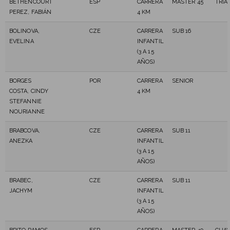
BETHENCOURT
ESP
CARRERA
MASTER 45
TRIA
PEREZ, FABIÁN
4 KM
BOLINOVA,
CZE
CARRERA
SUB 16
EVELINA
INFANTIL
(3 A 15
AÑOS)
BORGES
POR
CARRERA
SENIOR
COSTA, CINDY
4 KM
STEFANNIE
NOURIANNE
BRABCOVA,
CZE
CARRERA
SUB 11
ANEZKA
INFANTIL
(3 A 15
AÑOS)
BRABEC,
CZE
CARRERA
SUB 11
JACHYM
INFANTIL
(3 A 15
AÑOS)