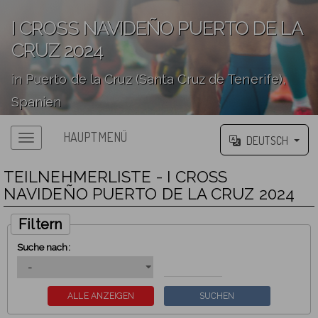
I CROSS NAVIDEÑO PUERTO DE LA
CRUZ 2024
in Puerto de la Cruz (Santa Cruz de Tenerife),
Spanien
';
HAUPTMENÜ
DEUTSCH
TEILNEHMERLISTE - I CROSS
NAVIDEÑO PUERTO DE LA CRUZ 2024
Filtern
Suche nach: