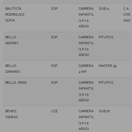
BAUTISTA
ESP
CARRERA
SUB 11
C.A. 
RODRIGUEZ,
INFANTIL
CHIC
SOFIA
(3 A 15
2007
AÑOS)
BELLO,
ESP
CARRERA
PITUFOS
AGONEY
INFANTIL
(3 A 15
AÑOS)
BELLO,
ESP
CARRERA
MASTER 35
DAMARIS
4 KM
BELLO, IRAYA
ESP
CARRERA
PITUFOS
INFANTIL
(3 A 15
AÑOS)
BENES,
CZE
CARRERA
SUB 16
TADEAS
INFANTIL
(3 A 15
AÑOS)