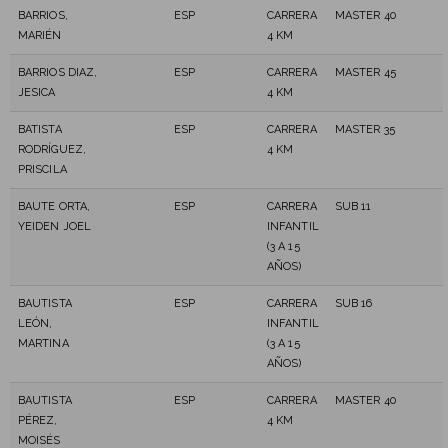
BARRIOS,
ESP
CARRERA
MASTER 40
MARIÉN
4 KM
BARRIOS DIAZ,
ESP
CARRERA
MASTER 45
JESICA
4 KM
BATISTA
ESP
CARRERA
MASTER 35
RODRÍGUEZ,
4 KM
PRISCILA
BAUTE ORTA,
ESP
CARRERA
SUB 11
YEIDEN JOEL
INFANTIL
(3 A 15
AÑOS)
BAUTISTA
ESP
CARRERA
SUB 16
LEÓN,
INFANTIL
MARTINA
(3 A 15
AÑOS)
BAUTISTA
ESP
CARRERA
MASTER 40
PÉREZ,
4 KM
MOISÉS