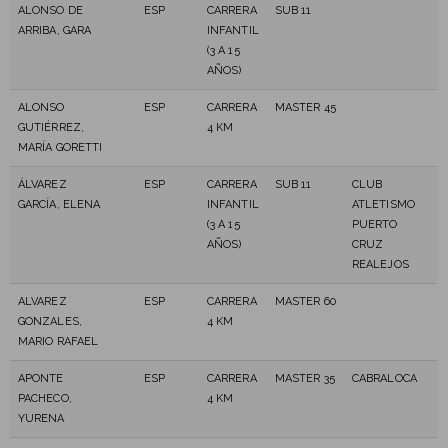
ALONSO DE
ESP
CARRERA
SUB 11
ARRIBA, GARA
INFANTIL
(3 A 15
AÑOS)
ALONSO
ESP
CARRERA
MASTER 45
GUTIÉRREZ,
4 KM
MARÍA GORETTI
ÁLVAREZ
ESP
CARRERA
SUB 11
CLUB
GARCÍA, ELENA
INFANTIL
ATLETISMO
(3 A 15
PUERTO
AÑOS)
CRUZ
REALEJOS
ALVAREZ
ESP
CARRERA
MASTER 60
GONZALES,
4 KM
MARIO RAFAEL
APONTE
ESP
CARRERA
MASTER 35
CABRALOCA
PACHECO,
4 KM
YURENA