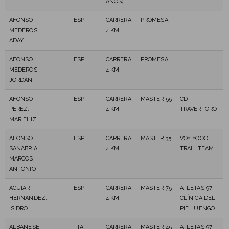
AÑOS)
AFONSO
ESP
CARRERA
PROMESA
MEDEROS,
4 KM
ADAY
AFONSO
ESP
CARRERA
PROMESA
MEDEROS,
4 KM
JORDAN
AFONSO
ESP
CARRERA
MASTER 55
CD
PÉREZ,
4 KM
TRAVERTORO
MARIELIZ
AFONSO
ESP
CARRERA
MASTER 35
VOY YOOO
SANABRIA,
4 KM
TRAIL TEAM
MARCOS
ANTONIO
AGUIAR
ESP
CARRERA
MASTER 75
ATLETAS 97
HERNANDEZ,
4 KM
CLÍNICA DEL
ISIDRO
PIE LUENGO
ALBANESE,
ITA
CARRERA
MASTER 45
ATLETAS 97