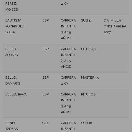
PÉREZ,
4 KM
MOISÉS
BAUTISTA
ESP
CARRERA
SUB 11
C.A. MILLA
RODRIGUEZ,
INFANTIL
CHICHARRERA
SOFIA
(3 A 15
2007
AÑOS)
BELLO,
ESP
CARRERA
PITUFOS
AGONEY
INFANTIL
(3 A 15
AÑOS)
BELLO,
ESP
CARRERA
MASTER 35
DAMARIS
4 KM
BELLO, IRAYA
ESP
CARRERA
PITUFOS
INFANTIL
(3 A 15
AÑOS)
BENES,
CZE
CARRERA
SUB 16
TADEAS
INFANTIL