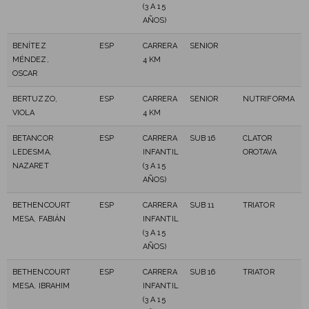
(3 A 15
AÑOS)
BENÍTEZ
ESP
CARRERA
SENIOR
MÉNDEZ,
4 KM
OSCAR
BERTUZZO,
ESP
CARRERA
SENIOR
NUTRIFORMA
VIOLA
4 KM
BETANCOR
ESP
CARRERA
SUB 16
CLATOR
LEDESMA,
INFANTIL
OROTAVA
NAZARET
(3 A 15
AÑOS)
BETHENCOURT
ESP
CARRERA
SUB 11
TRIATOR
MESA, FABIÁN
INFANTIL
(3 A 15
AÑOS)
BETHENCOURT
ESP
CARRERA
SUB 16
TRIATOR
MESA, IBRAHIM
INFANTIL
(3 A 15