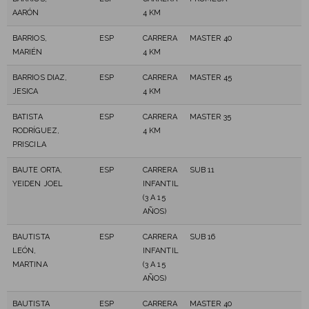
AARÓN
4 KM
BARRIOS,
ESP
CARRERA
MASTER 40
MARIÉN
4 KM
BARRIOS DIAZ,
ESP
CARRERA
MASTER 45
JESICA
4 KM
BATISTA
ESP
CARRERA
MASTER 35
RODRÍGUEZ,
4 KM
PRISCILA
BAUTE ORTA,
ESP
CARRERA
SUB 11
YEIDEN JOEL
INFANTIL
(3 A 15
AÑOS)
BAUTISTA
ESP
CARRERA
SUB 16
LEÓN,
INFANTIL
MARTINA
(3 A 15
AÑOS)
BAUTISTA
ESP
CARRERA
MASTER 40