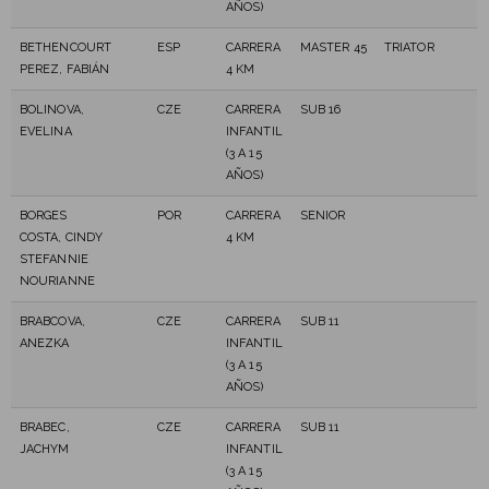
AÑOS)
BETHENCOURT
ESP
CARRERA
MASTER 45
TRIATOR
PEREZ, FABIÁN
4 KM
BOLINOVA,
CZE
CARRERA
SUB 16
EVELINA
INFANTIL
(3 A 15
AÑOS)
BORGES
POR
CARRERA
SENIOR
COSTA, CINDY
4 KM
STEFANNIE
NOURIANNE
BRABCOVA,
CZE
CARRERA
SUB 11
ANEZKA
INFANTIL
(3 A 15
AÑOS)
BRABEC,
CZE
CARRERA
SUB 11
JACHYM
INFANTIL
(3 A 15