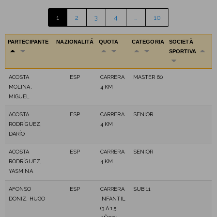
1
2
3
4
…
10
PARTECIPANTE
NAZIONALITÁ
QUOTA
CATEGORIA
SOCIETÀ
SPORTIVA
ACOSTA
ESP
CARRERA
MASTER 60
MOLINA,
4 KM
MIGUEL
ACOSTA
ESP
CARRERA
SENIOR
RODRÍGUEZ,
4 KM
DARÍO
ACOSTA
ESP
CARRERA
SENIOR
RODRÍGUEZ,
4 KM
YASMINA
AFONSO
ESP
CARRERA
SUB 11
DONIZ, HUGO
INFANTIL
(3 A 15