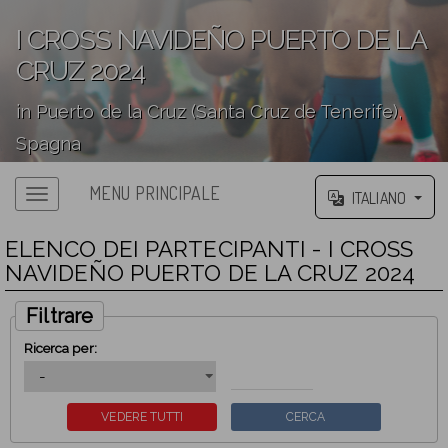
I CROSS NAVIDEÑO PUERTO DE LA
CRUZ 2024
in Puerto de la Cruz (Santa Cruz de Tenerife),
Spagna
';
MENU PRINCIPALE
ITALIANO
ELENCO DEI PARTECIPANTI - I CROSS
NAVIDEÑO PUERTO DE LA CRUZ 2024
Filtrare
Ricerca per: