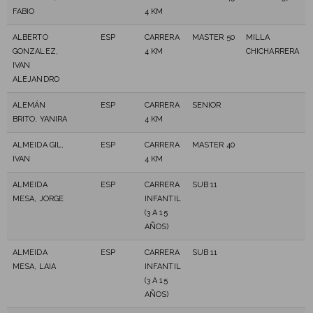
FABIO
4 KM
ALBERTO
ESP
CARRERA
MASTER 50
MILLA
GONZALEZ,
4 KM
CHICHARRERA
IVAN
ALEJANDRO
ALEMÁN
ESP
CARRERA
SENIOR
BRITO, YANIRA
4 KM
ALMEIDA GIL,
ESP
CARRERA
MASTER 40
IVAN
4 KM
ALMEIDA
ESP
CARRERA
SUB 11
MESA, JORGE
INFANTIL
(3 A 15
AÑOS)
ALMEIDA
ESP
CARRERA
SUB 11
MESA, LAIA
INFANTIL
(3 A 15
AÑOS)