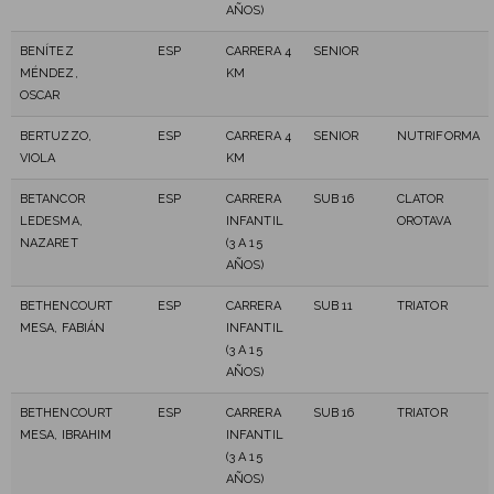
AÑOS)
BENÍTEZ
ESP
CARRERA 4
SENIOR
MÉNDEZ,
KM
OSCAR
BERTUZZO,
ESP
CARRERA 4
SENIOR
NUTRIFORMA
VIOLA
KM
BETANCOR
ESP
CARRERA
SUB 16
CLATOR
LEDESMA,
INFANTIL
OROTAVA
NAZARET
(3 A 15
AÑOS)
BETHENCOURT
ESP
CARRERA
SUB 11
TRIATOR
MESA, FABIÁN
INFANTIL
(3 A 15
AÑOS)
BETHENCOURT
ESP
CARRERA
SUB 16
TRIATOR
MESA, IBRAHIM
INFANTIL
(3 A 15
AÑOS)