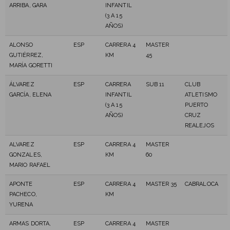
ARRIBA, GARA
INFANTIL
(3 A 15
AÑOS)
ALONSO
ESP
CARRERA 4
MASTER
GUTIÉRREZ,
KM
45
MARÍA GORETTI
ÁLVAREZ
ESP
CARRERA
SUB 11
CLUB
GARCÍA, ELENA
INFANTIL
ATLETISMO
(3 A 15
PUERTO
AÑOS)
CRUZ
REALEJOS
ALVAREZ
ESP
CARRERA 4
MASTER
GONZALES,
KM
60
MARIO RAFAEL
APONTE
ESP
CARRERA 4
MASTER 35
CABRALOCA
PACHECO,
KM
YURENA
ARMAS DORTA,
ESP
CARRERA 4
MASTER