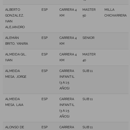
ALBERTO
ESP
CARRERA 4
MASTER
MILLA
GONZALEZ,
KM
50
CHICHARRERA
IVAN
ALEJANDRO
ALEMÁN
ESP
CARRERA 4
SENIOR
BRITO, YANIRA
KM
ALMEIDA GIL,
ESP
CARRERA 4
MASTER
IVAN
KM
40
ALMEIDA
ESP
CARRERA
SUB 11
MESA, JORGE
INFANTIL
(3 A 15
AÑOS)
ALMEIDA
ESP
CARRERA
SUB 11
MESA, LAIA
INFANTIL
(3 A 15
AÑOS)
ALONSO DE
ESP
CARRERA
SUB 11