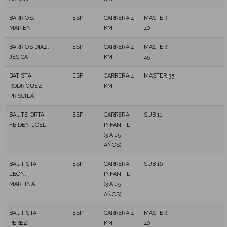
BARRIOS,
ESP
CARRERA 4
MASTER
MARIÉN
KM
40
BARRIOS DIAZ,
ESP
CARRERA 4
MASTER
JESICA
KM
45
BATISTA
ESP
CARRERA 4
MASTER 35
RODRÍGUEZ,
KM
PRISCILA
BAUTE ORTA,
ESP
CARRERA
SUB 11
YEIDEN JOEL
INFANTIL
(3 A 15
AÑOS)
BAUTISTA
ESP
CARRERA
SUB 16
LEÓN,
INFANTIL
MARTINA
(3 A 15
AÑOS)
BAUTISTA
ESP
CARRERA 4
MASTER
PÉREZ,
KM
40