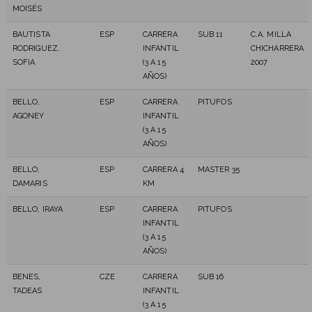
MOISÉS
BAUTISTA
ESP
CARRERA
SUB 11
C.A. MILLA
RODRIGUEZ,
INFANTIL
CHICHARRERA
SOFIA
(3 A 15
2007
AÑOS)
BELLO,
ESP
CARRERA
PITUFOS
AGONEY
INFANTIL
(3 A 15
AÑOS)
BELLO,
ESP
CARRERA 4
MASTER 35
DAMARIS
KM
BELLO, IRAYA
ESP
CARRERA
PITUFOS
INFANTIL
(3 A 15
AÑOS)
BENES,
CZE
CARRERA
SUB 16
TADEAS
INFANTIL
(3 A 15