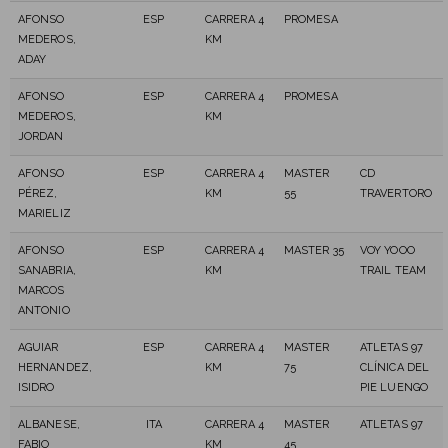
AFONSO
ESP
CARRERA 4
PROMESA
MEDEROS,
KM
ADAY
AFONSO
ESP
CARRERA 4
PROMESA
MEDEROS,
KM
JORDAN
AFONSO
ESP
CARRERA 4
MASTER
CD
PÉREZ,
KM
55
TRAVERTORO
MARIELIZ
AFONSO
ESP
CARRERA 4
MASTER 35
VOY YOOO
SANABRIA,
KM
TRAIL TEAM
MARCOS
ANTONIO
AGUIAR
ESP
CARRERA 4
MASTER
ATLETAS 97
HERNANDEZ,
KM
75
CLÍNICA DEL
ISIDRO
PIE LUENGO
ALBANESE,
ITA
CARRERA 4
MASTER
ATLETAS 97
FABIO
KM
45