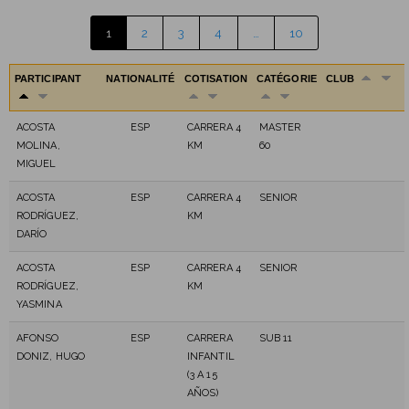
1
2
3
4
…
10
PARTICIPANT
NATIONALITÉ
COTISATION
CATÉGORIE
CLUB
ACOSTA
ESP
CARRERA 4
MASTER
MOLINA,
KM
60
MIGUEL
ACOSTA
ESP
CARRERA 4
SENIOR
RODRÍGUEZ,
KM
DARÍO
ACOSTA
ESP
CARRERA 4
SENIOR
RODRÍGUEZ,
KM
YASMINA
AFONSO
ESP
CARRERA
SUB 11
DONIZ, HUGO
INFANTIL
(3 A 15
AÑOS)