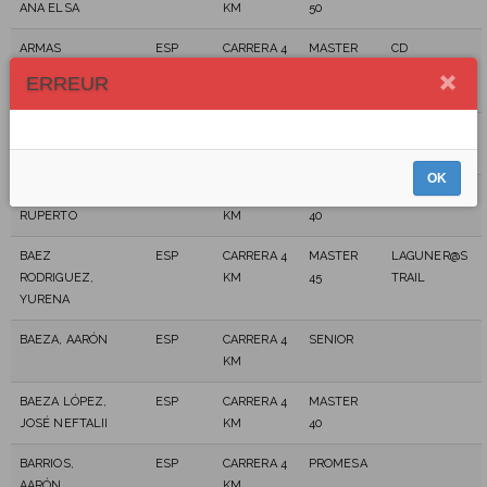
ANA ELSA
KM
50
ARMAS
ESP
CARRERA 4
MASTER
CD
RODRIGUEZ,
KM
60
TRAVERTORO
ERREUR
DOMINGO
ARRIBAS DE
ESP
CARRERA 4
MASTER
ARROYO, DAVID
KM
45
OK
BAEZ BAEZ,
ESP
CARRERA 4
MASTER
RUPERTO
KM
40
BAEZ
ESP
CARRERA 4
MASTER
LAGUNER@S
RODRIGUEZ,
KM
45
TRAIL
YURENA
BAEZA, AARÓN
ESP
CARRERA 4
SENIOR
KM
BAEZA LÓPEZ,
ESP
CARRERA 4
MASTER
JOSÉ NEFTALII
KM
40
BARRIOS,
ESP
CARRERA 4
PROMESA
AARÓN
KM