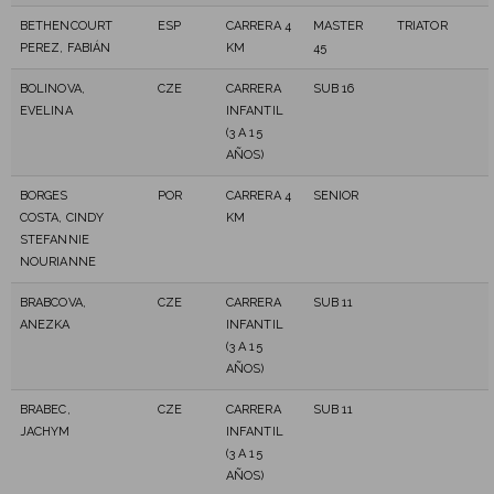
BETHENCOURT
ESP
CARRERA 4
MASTER
TRIATOR
PEREZ, FABIÁN
KM
45
BOLINOVA,
CZE
CARRERA
SUB 16
EVELINA
INFANTIL
(3 A 15
AÑOS)
BORGES
POR
CARRERA 4
SENIOR
COSTA, CINDY
KM
STEFANNIE
NOURIANNE
BRABCOVA,
CZE
CARRERA
SUB 11
ANEZKA
INFANTIL
(3 A 15
AÑOS)
BRABEC,
CZE
CARRERA
SUB 11
JACHYM
INFANTIL
(3 A 15
AÑOS)