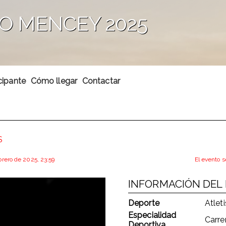
IO MENCEY 2025
cipante
Cómo llegar
Contactar
S
ebrero de 2025, 23:59
El evento s
INFORMACIÓN DEL
Deporte
Atlet
Especialidad
Carre
Deportiva