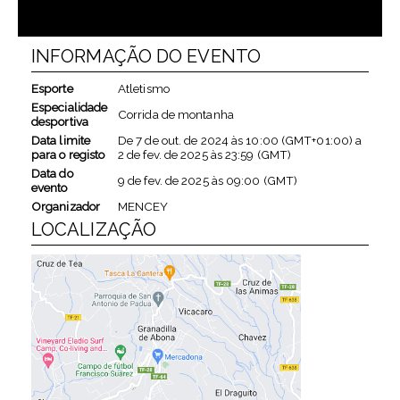
INFORMAÇÃO DO EVENTO
Esporte
Atletismo
Especialidade
Corrida de montanha
desportiva
Data limite
De
7 de out. de 2024
às
10:00 (GMT+01:00)
a
para o registo
2 de fev. de 2025
às
23:59 (GMT)
Data do
9 de fev. de 2025
às
09:00 (GMT)
evento
Organizador
MENCEY
LOCALIZAÇÃO