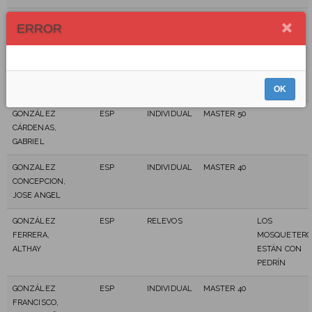
FERRAZ DIAZ,
ESP
INDIVIDUAL
MASTER 40
ERROR
KARINA
FUENTES
GER
INDIVIDUAL
MASTER 30
SOYKA,
EDWIN JOSÉ
OK
GONZÁLEZ
ESP
INDIVIDUAL
MASTER 50
CÁRDENAS,
GABRIEL
GONZALEZ
ESP
INDIVIDUAL
MASTER 40
CONCEPCION,
JOSE ANGEL
GONZÁLEZ
ESP
RELEVOS
LOS
FERRERA,
MOSQUETERO
ALTHAY
ESTÁN CON
PEDRÍN
GONZÁLEZ
ESP
INDIVIDUAL
MASTER 40
FRANCISCO,