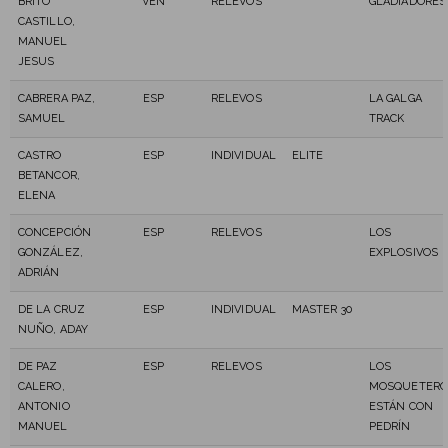
BRITO
VEN
RELEVOS
GLADIADORES
CASTILLO,
MANUEL
JESUS
CABRERA PAZ,
ESP
RELEVOS
LA GALGA
SAMUEL
TRACK
CASTRO
ESP
INDIVIDUAL
ELITE
BETANCOR,
ELENA
CONCEPCIÓN
ESP
RELEVOS
LOS
GONZÁLEZ,
EXPLOSIVOS
ADRIÁN
DE LA CRUZ
ESP
INDIVIDUAL
MASTER 30
NUÑO, ADAY
DE PAZ
ESP
RELEVOS
LOS
CALERO,
MOSQUETERO
ANTONIO
ESTÁN CON
MANUEL
PEDRÍN