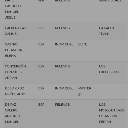
BRITO
VEN
RELEVOS
GLADIADORES
CASTILLO,
MANUEL
JESUS
CABRERA PAZ,
ESP
RELEVOS
LA GALGA
SAMUEL
TRACK
CASTRO
ESP
INDIVIDUAL
ELITE
BETANCOR,
ELENA
CONCEPCIÓN
ESP
RELEVOS
LOS
GONZÁLEZ,
EXPLOSIVOS
ADRIÁN
DE LA CRUZ
ESP
INDIVIDUAL
MASTER
NUÑO, ADAY
30
DE PAZ
ESP
RELEVOS
LOS
CALERO,
MOSQUETEROS
ANTONIO
ESTÁN CON
MANUEL
PEDRÍN