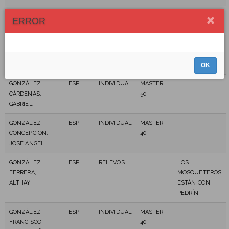
FERRAZ DIAZ,
ESP
INDIVIDUAL
MASTER
ERROR
KARINA
40
FUENTES
GER
INDIVIDUAL
MASTER
SOYKA,
30
EDWIN JOSÉ
OK
GONZÁLEZ
ESP
INDIVIDUAL
MASTER
CÁRDENAS,
50
GABRIEL
GONZALEZ
ESP
INDIVIDUAL
MASTER
CONCEPCION,
40
JOSE ANGEL
GONZÁLEZ
ESP
RELEVOS
LOS
FERRERA,
MOSQUETEROS
ALTHAY
ESTÁN CON
PEDRÍN
GONZÁLEZ
ESP
INDIVIDUAL
MASTER
FRANCISCO,
40