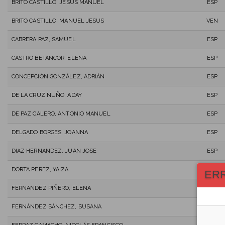
BRITO CASTILLO, JESÚS MANUEL
ESP
BRITO CASTILLO, MANUEL JESUS
VEN
CABRERA PAZ, SAMUEL
ESP
CASTRO BETANCOR, ELENA
ESP
CONCEPCIÓN GONZÁLEZ, ADRIÁN
ESP
DE LA CRUZ NUÑO, ADAY
ESP
DE PAZ CALERO, ANTONIO MANUEL
ESP
DELGADO BORGES, JOANNA
ESP
DIAZ HERNANDEZ, JUAN JOSE
ESP
DORTA PEREZ, YAIZA
ESP
ER
FERNANDEZ PIÑERO, ELENA
ESP
FERNÁNDEZ SÁNCHEZ, SUSANA
ESP