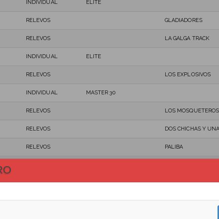
INDIVIDUAL
ELITE
RELEVOS
GLADIADORES
RELEVOS
LA GALGA TRACK
INDIVIDUAL
ELITE
RELEVOS
LOS EXPLOSIVOS
INDIVIDUAL
MASTER 30
RELEVOS
LOS MOSQUETEROS
RELEVOS
DOS CHICHAS Y UN
RELEVOS
PALIBA
INDIVIDUAL
MASTER 40
RO
RELEVOS
LA GALGA TRACK
INDIVIDUAL
ELITE