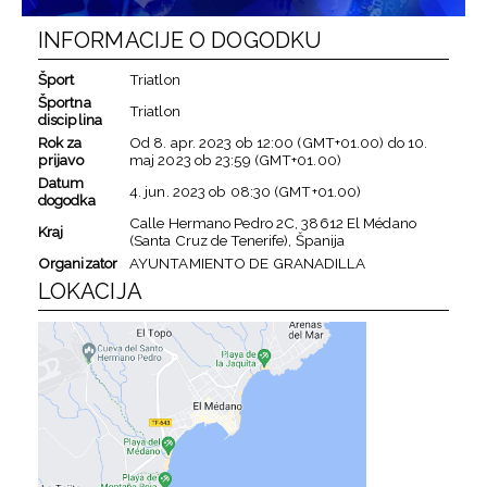
INFORMACIJE O DOGODKU
Šport
Triatlon
Športna
Triatlon
disciplina
Rok za
Od
8. apr. 2023
ob
12:00 (GMT+01.00)
do
10.
prijavo
maj 2023
ob
23:59 (GMT+01.00)
Datum
4. jun. 2023
ob
08:30 (GMT+01.00)
dogodka
Calle Hermano Pedro 2C, 38612 El Médano
Kraj
(Santa Cruz de Tenerife), Španija
Organizator
AYUNTAMIENTO DE GRANADILLA
LOKACIJA