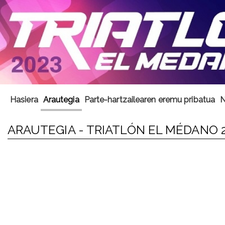
Hasiera
Arautegia
Parte-hartzailearen eremu pribatua
N
ARAUTEGIA - TRIATLÓN EL MÉDANO 