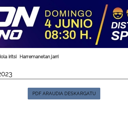
ola iritsi
Harremanetan jarri
2023
PDF ARAUDIA DESKARGATU