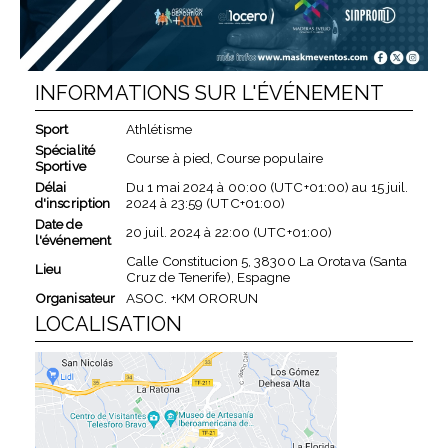
INFORMATIONS SUR L'ÉVÉNEMENT
Sport
Athlétisme
Spécialité
Course à pied, Course populaire
Sportive
Délai
Du
1 mai 2024
à
00:00 (UTC+01:00)
au
15 juil.
d'inscription
2024
à
23:59 (UTC+01:00)
Date de
20 juil. 2024
à
22:00 (UTC+01:00)
l'événement
Calle Constitucion 5, 38300 La Orotava (Santa
Lieu
Cruz de Tenerife), Espagne
Organisateur
ASOC. +KM ORORUN
LOCALISATION