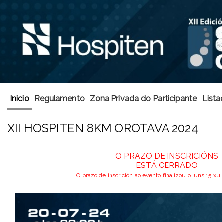
Inicio
Regulamento
Zona Privada do Participante
Lista
XII HOSPITEN 8KM OROTAVA 2024
O PRAZO DE INSCRICIÓNS
ESTÁ CERRADO
O prazo de inscrición ao evento finalizou o luns 15 xu