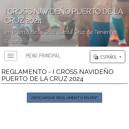
I CROSS NAVIDEÑO PUERTO DE LA
CRUZ 2024
en Puerto de la Cruz (Santa Cruz de Tenerife),
España
';
MENÚ PRINCIPAL
ESPAÑOL
REGLAMENTO - I CROSS NAVIDEÑO
PUERTO DE LA CRUZ 2024
DESCARGAR REGLAMENTO EN PDF