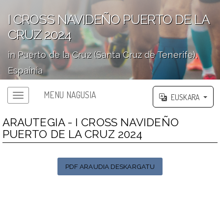
I CROSS NAVIDEÑO PUERTO DE LA
CRUZ 2024
in Puerto de la Cruz (Santa Cruz de Tenerife),
Espainia
';
MENU NAGUSIA
EUSKARA
ARAUTEGIA - I CROSS NAVIDEÑO
PUERTO DE LA CRUZ 2024
PDF ARAUDIA DESKARGATU