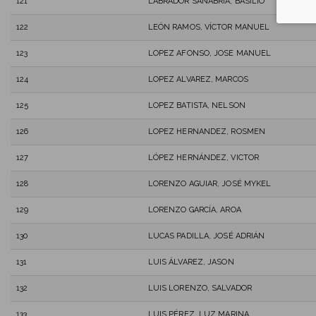
121
LABRADOR SANABRIA, BASILIO
122
LEÓN RAMOS, VÍCTOR MANUEL
123
LOPEZ AFONSO, JOSE MANUEL
124
LOPEZ ALVAREZ, MARCOS
125
LOPEZ BATISTA, NELSON
126
LOPEZ HERNANDEZ, ROSMEN
127
LÓPEZ HERNÁNDEZ, VICTOR
128
LORENZO AGUIAR, JOSÉ MYKEL
129
LORENZO GARCÍA, AROA
130
LUCAS PADILLA, JOSÉ ADRIÁN
131
LUIS ÁLVAREZ, JASON
132
LUIS LORENZO, SALVADOR
133
LUIS PÉREZ, LUZ MARINA