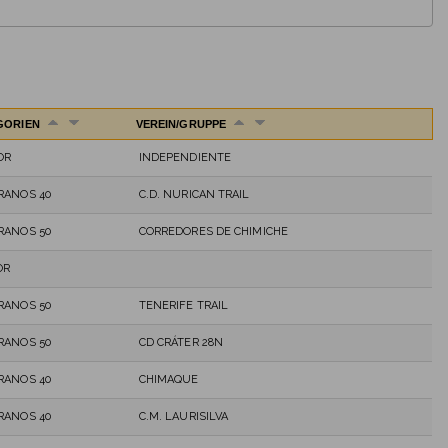
GORIEN
VEREIN/GRUPPE
OR
INDEPENDIENTE
RANOS 40
C.D. NURICAN TRAIL
RANOS 50
CORREDORES DE CHIMICHE
OR
RANOS 50
TENERIFE TRAIL
RANOS 50
CD CRÁTER 28N
RANOS 40
CHIMAQUE
RANOS 40
C.M. LAURISILVA