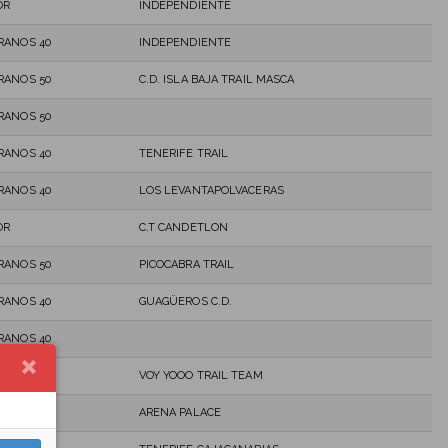
OR
INDEPENDIENTE
RANOS 40
INDEPENDIENTE
RANOS 50
C.D. ISLA BAJA TRAIL MASCA
RANOS 50
RANOS 40
TENERIFE TRAIL
RANOS 40
LOS LEVANTAPOLVACERAS
OR
C.T CANDETLON
RANOS 50
PICOCABRA TRAIL
RANOS 40
GUAGÜEROS C.D.
RANOS 40
OR
VOY YOOO TRAIL TEAM
OR
ARENA PALACE