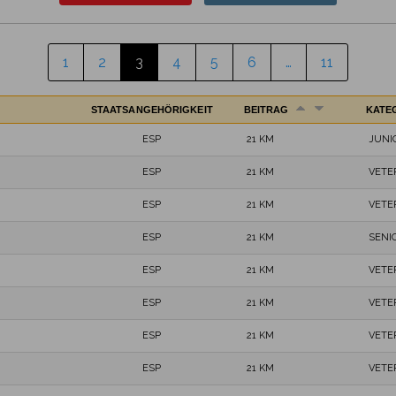
1
2
3
4
5
6
…
11
STAATSANGEHÖRIGKEIT
BEITRAG
KATE
ESP
21 KM
JUNI
ESP
21 KM
VETE
ESP
21 KM
VETE
ESP
21 KM
SENI
ESP
21 KM
VETE
ESP
21 KM
VETE
ESP
21 KM
VETE
ESP
21 KM
VETE