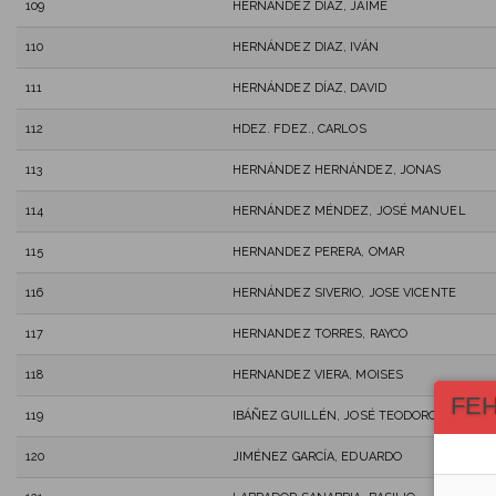
109
HERNANDEZ DIAZ, JAIME
110
HERNÁNDEZ DIAZ, IVÁN
111
HERNÁNDEZ DÍAZ, DAVID
112
HDEZ. FDEZ., CARLOS
113
HERNÁNDEZ HERNÁNDEZ, JONAS
114
HERNÁNDEZ MÉNDEZ, JOSÉ MANUEL
115
HERNANDEZ PERERA, OMAR
116
HERNÁNDEZ SIVERIO, JOSE VICENTE
117
HERNANDEZ TORRES, RAYCO
118
HERNANDEZ VIERA, MOISES
FE
119
IBÁÑEZ GUILLÉN, JOSÉ TEODORO
120
JIMÉNEZ GARCÍA, EDUARDO