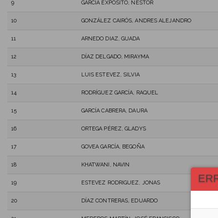
9
GARCÍA EXPÓSITO, NÉSTOR
10
GONZÁLEZ CAIRÓS, ANDRES ALEJANDRO
11
ARNEDO DIAZ, GUADA
12
DÍAZ DELGADO, MIRAYMA
13
LUIS ESTEVEZ, SILVIA
14
RODRÍGUEZ GARCÍA, RAQUEL
15
GARCÍA CABRERA, DAURA
16
ORTEGA PÉREZ, GLADYS
17
GOVEA GARCÍA, BEGOÑA
18
KHATWANI, NAVIN
ER
19
ESTEVEZ RODRIGUEZ, JONAS
20
DÍAZ CONTRERAS, EDUARDO