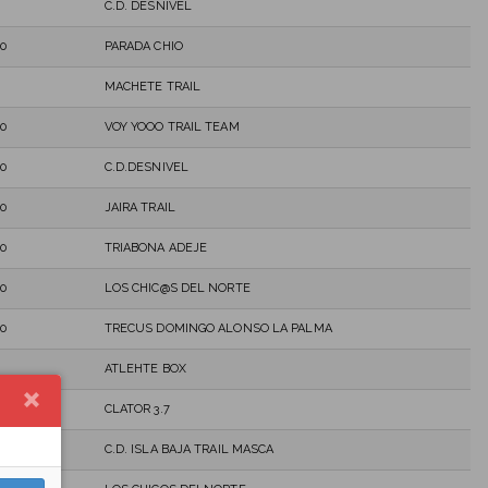
C.D. DESNIVEL
0
PARADA CHIO
MACHETE TRAIL
0
VOY YOOO TRAIL TEAM
0
C.D.DESNIVEL
0
JAIRA TRAIL
0
TRIABONA ADEJE
0
LOS CHIC@S DEL NORTE
0
TRECUS DOMINGO ALONSO LA PALMA
ATLEHTE BOX
CLATOR 3.7
C.D. ISLA BAJA TRAIL MASCA