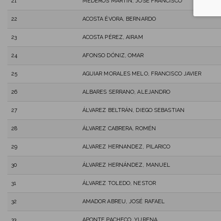
21
MEDEROS MARTÍN, JOSÉ FRANCISCO
22
ACOSTA ÉVORA, BERNARDO
23
ACOSTA PÉREZ, AIRAM
24
AFONSO DÓNIZ, OMAR
25
AGUIAR MORALES MELO, FRANCISCO JAVIER
26
ALBARES SERRANO, ALEJANDRO
27
ÁLVAREZ BELTRÁN, DIEGO SEBASTIAN
28
ÁLVAREZ CABRERA, ROMÉN
29
ALVAREZ HERNANDEZ, PILARICO
30
ÁLVAREZ HERNÁNDEZ, MANUEL
31
ÁLVAREZ TOLEDO, NESTOR
32
AMADOR ABREU, JOSÉ RAFAEL
33
APONTE PACHECO, YURENA