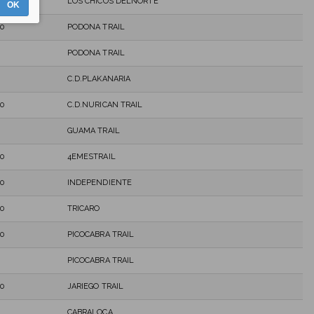
0
LOS CHICOS DELNORTE
OK
0
PODONA TRAIL
PODONA TRAIL
C.D.PLAKANARIA
0
C.D.NURICAN TRAIL
GUAMA TRAIL
0
4EMESTRAIL
0
INDEPENDIENTE
0
TRICARO
0
PICOCABRA TRAIL
PICOCABRA TRAIL
0
JARIEGO TRAIL
CABRALOCA