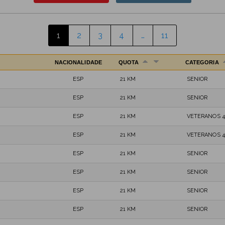
1
2
3
4
…
11
NACIONALIDADE
QUOTA
CATEGORIA
ESP
21 KM
SENIOR
ESP
21 KM
SENIOR
ESP
21 KM
VETERANOS 4
ESP
21 KM
VETERANOS 4
ESP
21 KM
SENIOR
ESP
21 KM
SENIOR
ESP
21 KM
SENIOR
ESP
21 KM
SENIOR