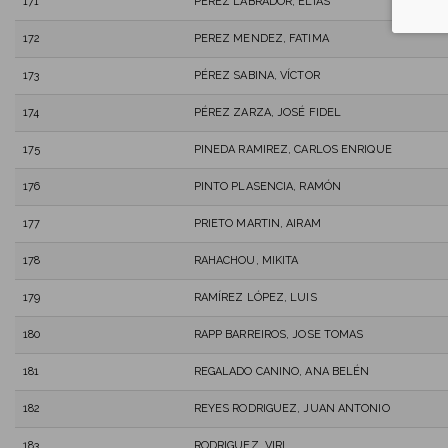
171
PÉREZ LABRADOR, ELIAS
172
PEREZ MENDEZ, FATIMA
173
PÉREZ SABINA, VÍCTOR
174
PÉREZ ZARZA, JOSÉ FIDEL
175
PINEDA RAMIREZ, CARLOS ENRIQUE
176
PINTO PLASENCIA, RAMÓN
177
PRIETO MARTIN, AIRAM
178
RAHACHOU, MIKITA
179
RAMÍREZ LÓPEZ, LUIS
180
RAPP BARREIROS, JOSE TOMAS
181
REGALADO CANINO, ANA BELÉN
182
REYES RODRIGUEZ, JUAN ANTONIO
183
RODRIGUEZ, VIRI