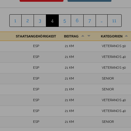
1
2
3
4
5
6
7
…
11
STAATSANGEHÖRIGKEIT
BEITRAG
KATEGORIEN
ESP
21 KM
VETERANOS 50
ESP
21 KM
VETERANOS 40
ESP
21 KM
VETERANOS 50
ESP
21 KM
SENIOR
ESP
21 KM
SENIOR
ESP
21 KM
VETERANOS 40
ESP
21 KM
VETERANOS 40
ESP
21 KM
SENIOR