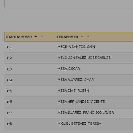
STARTNUMMER
TEILNEHMER
151
MEDINA SANTOS, SAIN
152
MELO GONZALEZ, JOSÉ CARLOS
153
MESA, OSCAR
154
MESA ÁLVAREZ, OMAR
155
MESA DÍAZ, RUBÉN
156
MESA HERNANDEZ, VICENTE
157
MESA SUAREZ, FRANCISCO JAVIER
158
MIGUEL ESTÉVEZ, TERESA